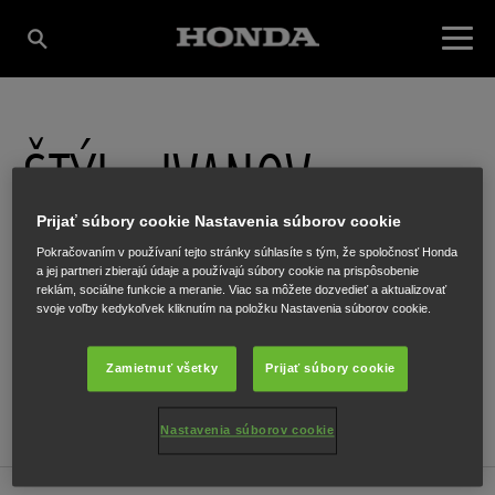
ŠTÝL - IVANOV
Prijať súbory cookie Nastavenia súborov cookie
Herlianska 1101/84
,
VRANOV nad TOPĽOU
,
Vranov
,
093 01
Pokračovaním v používaní tejto stránky súhlasíte s tým, že spoločnosť Honda
a jej partneri zbierajú údaje a používajú súbory cookie na prispôsobenie
reklám, sociálne funkcie a meranie. Viac sa môžete dozvedieť a aktualizovať
svoje voľby kedykoľvek kliknutím na položku Nastavenia súborov cookie.
Zamietnuť všetky
Prijať súbory cookie
GET DIRECTIONS
WEBSITE
Nastavenia súborov cookie