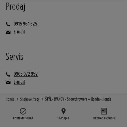
Predaj
0915 964 625
E-mail
Servis
0905 972 952
E-mail
Honda
Snehové frézy
ŠTÝL - IVANOV - Snowthrowers – Honda - Honda
Kontaktujte nás
Predajca
Katalóg a cenník