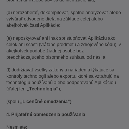
(d) nerozoberať, dekompilovať, spätne analyzovať alebo
vytvárať odvodené diela na základe celej alebo
akejkoľvek časti Aplikácie;
(e) neposkytovať ani inak sprístupňovať Aplikáciu ako
celok ani sčasti (vrátane predmetu a zdrojového kódu), v
akejkoľvek podobe žiadnej osobe bez
predchádzajúceho písomného súhlasu od nás; a
(f) dodržiavať všetky zákony a nariadenia týkajúce sa
kontroly technológií alebo exportu, ktoré sa vzťahujú na
technológiu používanú alebo podporovanú Aplikáciou
(ďalej len
„Technológia“
),
(spolu
„Licenčné omedzenia”)
.
4. Prijateľné obmedzenia používania
Nesmiete: