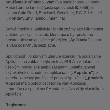
používateľom"
alebo
„vami"
) a spoločnosťou Honda
Motor Europe Limited (číslo spoločnosti 857969) so
sídlom Cain Road, Bracknell, Berkshire, RG12 1HL, UK
(
„Honda", „my"
alebo
„nás"
) na:
Softvér mobilnej aplikácie Honda známy ako Mii-monitor
vrátane všetkých služieb, ktoré môžu byť prístupné
prostredníctvom aplikácie (ďalej len
„Aplikácia"
), ktorá
je vám poskytnutá bezplatne.
Spoločnosť Honda vám udeľuje licenciu na používanie
Aplikácie na základe tejto zmluvy EULA a v súlade so
všetkými pravidlami alebo zásadami uplatňovanými
akýmkoľvek obchodom s aplikáciami (
„Appstore"
), z
ktorého koncový používateľ prevzal Aplikáciu (
„pravidlá
Appstore"
). Spoločnosť Honda vám Aplikáciu
nepredáva a spoločnosť Honda zostáva vždy vlastníkom
Aplikácie.
Registrácia