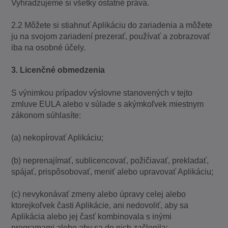
Vyhradzujeme si všetky ostatné práva.
2.2 Môžete si stiahnuť Aplikáciu do zariadenia a môžete
ju na svojom zariadení prezerať, používať a zobrazovať
iba na osobné účely.
3. Licenčné obmedzenia
S výnimkou prípadov výslovne stanovených v tejto
zmluve EULA alebo v súlade s akýmkoľvek miestnym
zákonom súhlasíte:
(a) nekopírovať Aplikáciu;
(b) neprenajímať, sublicencovať, požičiavať, prekladať,
spájať, prispôsobovať, meniť alebo upravovať Aplikáciu;
(c) nevykonávať zmeny alebo úpravy celej alebo
ktorejkoľvek časti Aplikácie, ani nedovoliť, aby sa
Aplikácia alebo jej časť kombinovala s inými
programami alebo aby sa do nich začlenila;