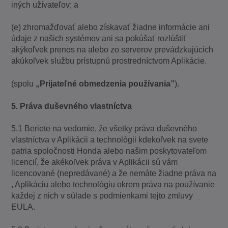
iných užívateľov; a
(e) zhromažďovať alebo získavať žiadne informácie ani
údaje z našich systémov ani sa pokúšať rozlúštiť
akýkoľvek prenos na alebo zo serverov prevádzkujúcich
akúkoľvek službu prístupnú prostredníctvom Aplikácie.
(spolu
„Prijateľné obmedzenia používania”
).
5. Práva duševného vlastníctva
5.1 Beriete na vedomie, že všetky práva duševného
vlastníctva v Aplikácii a technológii kdekoľvek na svete
patria spoločnosti Honda alebo našim poskytovateľom
licencií, že akékoľvek práva v Aplikácii sú vám
licencované (nepredávané) a že nemáte žiadne práva na
, Aplikáciu alebo technológiu okrem práva na používanie
každej z nich v súlade s podmienkami tejto zmluvy
EULA.