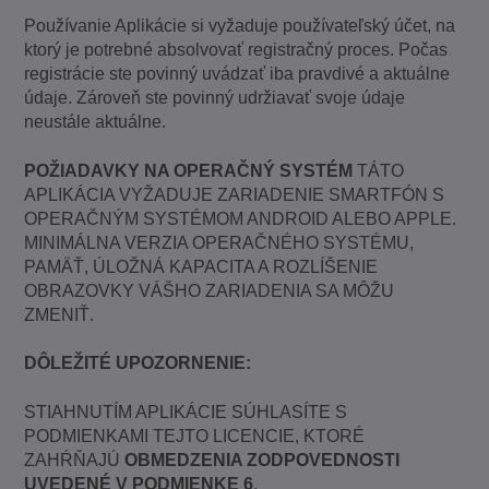
Používanie Aplikácie si vyžaduje používateľský účet, na
ktorý je potrebné absolvovať registračný proces. Počas
registrácie ste povinný uvádzať iba pravdivé a aktuálne
údaje. Zároveň ste povinný udržiavať svoje údaje
neustále aktuálne.
POŽIADAVKY NA OPERAČNÝ SYSTÉM
TÁTO
APLIKÁCIA VYŽADUJE ZARIADENIE SMARTFÓN S
OPERAČNÝM SYSTÉMOM ANDROID ALEBO APPLE.
MINIMÁLNA VERZIA OPERAČNÉHO SYSTÉMU,
PAMÄŤ, ÚLOŽNÁ KAPACITA A ROZLÍŠENIE
OBRAZOVKY VÁŠHO ZARIADENIA SA MÔŽU
ZMENIŤ.
DÔLEŽITÉ UPOZORNENIE:
STIAHNUTÍM APLIKÁCIE SÚHLASÍTE S
PODMIENKAMI TEJTO LICENCIE, KTORÉ
ZAHŔŇAJÚ
OBMEDZENIA ZODPOVEDNOSTI
UVEDENÉ V PODMIENKE 6
.