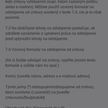
tejto zmluvy vyhlásením (napr. listom zaslaným poštou
alebo e-mailom). Môžete použiť vzorový formulár na
odstúpenie od zmluvy uvedený v bode 7.4, nie je to však
povinné.
7.3 Na dodržanie lehoty na odstúpenie postačuje, ak
odošlete oznámenie o uplatnení práva na odstúpenie
pred uplynutím lehoty na odstúpenie.
7.4 Vzorový formulár na odstúpenie od zmluvy
(Ak si želáte odstúpiť od zmluvy, vyplňte prosím tento
formulár a zašlite nám ho spať.)
Komu: [uveďte názov, adresu a e-mailovú adresu]
Týmto ja/my (*) odstupujem/odstupujeme od zmluvy,
ktorú som/sme () uzavrel(i) na [uveďte
zmluvu/službu/produkt]