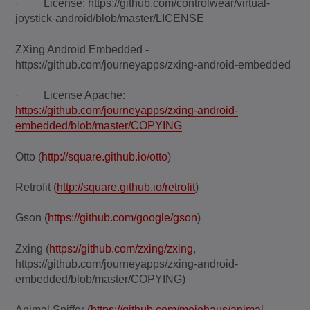
· License: https://github.com/controlwear/virtual-
joystick-android/blob/master/LICENSE
ZXing Android Embedded -
https://github.com/journeyapps/zxing-android-embedded
· License Apache:
https://github.com/journeyapps/zxing-android-
embedded/blob/master/COPYING
Otto (
http://square.github.io/otto
)
Retrofit (
http://square.github.io/retrofit
)
Gson (
https://github.com/google/gson
)
Zxing (
https://github.com/zxing/zxing
,
https://github.com/journeyapps/zxing-android-
embedded/blob/master/COPYING)
Animal Sniffer (
https://github.com/mojohaus/animal-