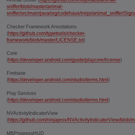
sniffer/blob/master/animal-
sniffer/src/main/java/org/codehaus/mojo/animal_sniffer/Sign
Checker Framework Annotations
(
https://github.com/typetools/checker-
framework/blob/master/LICENSE.txt
)
Core
(
https://developer.android.com/guide/playcore/license
)
Firebase
(
https://developer.android.com/studio/terms.html
)
Play Services
(
https://developer.android.com/studio/terms.html
)
NVActivityIndicatorView
(
https://github.com/ninjaprox/NVActivityIndicatorView/blob
MBProgressHUD