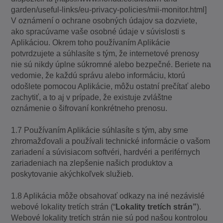
garden/useful-links/eu-privacy-policies/mii-monitor.html]
V oznámení o ochrane osobných údajov sa dozviete,
ako spracúvame vaše osobné údaje v súvislosti s
Aplikáciou. Okrem toho používaním Aplikácie
potvrdzujete a súhlasíte s tým, že internetové prenosy
nie sú nikdy úplne súkromné alebo bezpečné. Beriete na
vedomie, že každú správu alebo informáciu, ktorú
odošlete pomocou Aplikácie, môžu ostatní prečítať alebo
zachytiť, a to aj v prípade, že existuje zvláštne
oznámenie o šifrovaní konkrétneho prenosu.
1.7 Používaním Aplikácie súhlasíte s tým, aby sme
zhromažďovali a používali technické informácie o vašom
zariadení a súvisiacom softvéri, hardvéri a periférnych
zariadeniach na zlepšenie našich produktov a
poskytovanie akýchkoľvek služieb.
1.8 Aplikácia môže obsahovať odkazy na iné nezávislé
webové lokality tretích strán (“
Lokality tretích strán”
).
Webové lokality tretích strán nie sú pod našou kontrolou