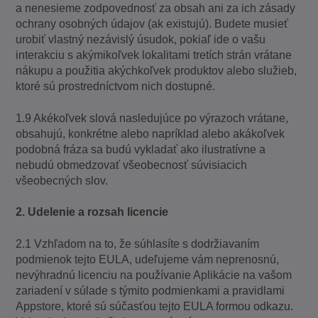
a nenesieme zodpovednosť za obsah ani za ich zásady
ochrany osobných údajov (ak existujú). Budete musieť
urobiť vlastný nezávislý úsudok, pokiaľ ide o vašu
interakciu s akýmikoľvek lokalitami tretích strán vrátane
nákupu a použitia akýchkoľvek produktov alebo služieb,
ktoré sú prostredníctvom nich dostupné.
1.9 Akékoľvek slová nasledujúce po výrazoch vrátane,
obsahujú, konkrétne alebo napríklad alebo akákoľvek
podobná fráza sa budú vykladať ako ilustratívne a
nebudú obmedzovať všeobecnosť súvisiacich
všeobecných slov.
2. Udelenie a rozsah licencie
2.1 Vzhľadom na to, že súhlasíte s dodržiavaním
podmienok tejto EULA, udeľujeme vám neprenosnú,
nevýhradnú licenciu na používanie Aplikácie na vašom
zariadení v súlade s týmito podmienkami a pravidlami
Appstore, ktoré sú súčasťou tejto EULA formou odkazu.