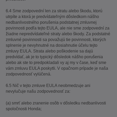
6.4 Sme zodpovední len za stratu alebo škodu, ktorú
utrpíte a ktorá je predvídateľným dôsledkom nášho
nedbanlivostného porušenia podstatnej zmluvnej
povinnosti podľa tejto EULA, ale nie sme zodpovední za
žiadne nepredvídateľné straty alebo škody. Za podstatné
zmluvné povinnosti sa považujú tie povinnosti, ktorých
splnenie je nevyhnutné na dosiahnutie účelu tejto
zmluvy EULA. Strata alebo poškodenie sa dajú
predvídať, ak je to typický dôsledok nášho porušenia
alebo ak ste to predpokladali vy aj my v čase, keď sme
vám zmluvu EULA poskytli. V opačnom prípade je naša
zodpovednosť vylúčená.
6.5 Nič v tejto zmluve EULA neobmedzuje ani
nevylučuje našu zodpovednosť za:
(a) smrť alebo zranenie osôb v dôsledku nedbanlivosti
spoločnosti Honda;