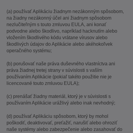
(a) používať Aplikáciu žiadnym nezákonným spôsobom,
na žiadny nezákonný účel ani žiadnym spôsobom
nezlučiteľným s touto zmluvou EULA, ani konať
podvodne alebo škodlivo, napríklad hacknutím alebo
vložením škodlivého kódu vrátane vírusov alebo
škodlivých údajov do Aplikácie alebo akéhokoľvek
operačného systému;
(b) porušovať naše práva duševného vlastníctva ani
práva žiadnej tretej strany v súvislosti s vaším
používaním Aplikácie (pokiaľ takéto použitie nie je
licencované touto zmluvou EULA);
(c) prenášať žiadny materiál, ktorý je v súvislosti s
používaním Aplikácie urážlivý alebo inak nevhodný;
(d) používať Aplikáciu spôsobom, ktorý by mohol
poškodiť, deaktivovať, preťažiť, narušiť alebo ohroziť
naše systémy alebo zabezpečenie alebo zasahovať do