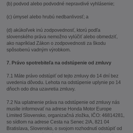
(b) podvod alebo podvodné nepravdivé vyhlásenie;
(c) úmysel alebo hrubú nedbanlivosť; a
(d) akúkoľvek inú zodpovednosť, ktorú podľa
slovenského práva nemožno vylúčiť alebo obmedziť,
ako napríklad Zákon o zodpovednosti za škodu
spôsobenú vadným výrobkom.
7. Právo spotrebiteľa na odstúpenie od zmluvy
7.1 Máte právo odstúpiť od tejto zmluvy do 14 dní bez
uvedenia dôvodu. Lehota na odstúpenie uplynie po 14
dňoch odo dna uzavretia zmluvy.
7.2 Na uplatnenie práva na odstúpenie od zmluvy nás
musíte informovať na adrese Honda Motor Europe
Limited Slovensko, organizačná zložka, IČO: 46814281,
so sídlom na adrese Cesta na Senec 2/A, 821 04
Bratislava, Slovensko, o svojom rozhodnutí odstúpiť od