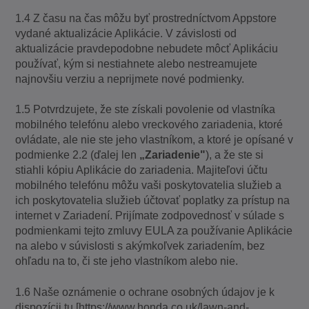
1.4 Z času na čas môžu byť prostredníctvom Appstore
vydané aktualizácie Aplikácie. V závislosti od
aktualizácie pravdepodobne nebudete môcť Aplikáciu
používať, kým si nestiahnete alebo nestreamujete
najnovšiu verziu a neprijmete nové podmienky.
1.5 Potvrdzujete, že ste získali povolenie od vlastníka
mobilného telefónu alebo vreckového zariadenia, ktoré
ovládate, ale nie ste jeho vlastníkom, a ktoré je opísané v
podmienke 2.2 (ďalej len
„Zariadenie"
), a že ste si
stiahli kópiu Aplikácie do zariadenia. Majiteľovi účtu
mobilného telefónu môžu vaši poskytovatelia služieb a
ich poskytovatelia služieb účtovať poplatky za prístup na
internet v Zariadení. Prijímate zodpovednosť v súlade s
podmienkami tejto zmluvy EULA za používanie Aplikácie
na alebo v súvislosti s akýmkoľvek zariadením, bez
ohľadu na to, či ste jeho vlastníkom alebo nie.
1.6 Naše oznámenie o ochrane osobných údajov je k
dispozícii tu [https://www.honda.co.uk/lawn-and-