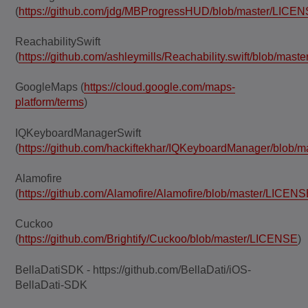
(
https://github.com/jdg/MBProgressHUD/blob/master/LICE
ReachabilitySwift
(
https://github.com/ashleymills/Reachability.swift/blob/mas
GoogleMaps (
https://cloud.google.com/maps-
platform/terms
)
IQKeyboardManagerSwift
(
https://github.com/hackiftekhar/IQKeyboardManager/blob
Alamofire
(
https://github.com/Alamofire/Alamofire/blob/master/LICEN
Cuckoo
(
https://github.com/Brightify/Cuckoo/blob/master/LICENSE
)
BellaDatiSDK - https://github.com/BellaDati/iOS-
BellaDati-SDK