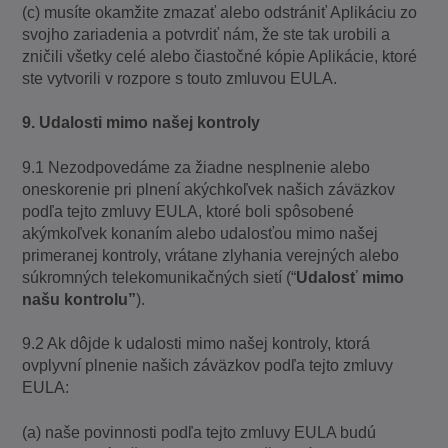
(c) musíte okamžite zmazať alebo odstrániť Aplikáciu zo
svojho zariadenia a potvrdiť nám, že ste tak urobili a
zničili všetky celé alebo čiastočné kópie Aplikácie, ktoré
ste vytvorili v rozpore s touto zmluvou EULA.
9. Udalosti mimo našej kontroly
9.1 Nezodpovedáme za žiadne nesplnenie alebo
oneskorenie pri plnení akýchkoľvek našich záväzkov
podľa tejto zmluvy EULA, ktoré boli spôsobené
akýmkoľvek konaním alebo udalosťou mimo našej
primeranej kontroly, vrátane zlyhania verejných alebo
súkromných telekomunikačných sietí (“
Udalosť mimo
našu kontrolu”
).
9.2 Ak dôjde k udalosti mimo našej kontroly, ktorá
ovplyvní plnenie našich záväzkov podľa tejto zmluvy
EULA:
(a) naše povinnosti podľa tejto zmluvy EULA budú