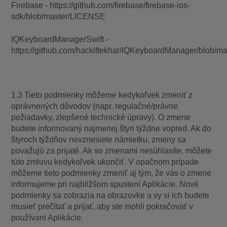
Firebase - https://github.com/firebase/firebase-ios-
sdk/blob/master/LICENSE
IQKeyboardManagerSwift -
https://github.com/hackiftekhar/IQKeyboardManager/blob/
1.3 Tieto podmienky môžeme kedykoľvek zmeniť z
oprávnených dôvodov (napr. regulačné/právne
požiadavky, zlepšené technické úpravy). O zmene
budete informovaný najmenej štyri týždne vopred. Ak do
štyroch týždňov nevznesiete námietku, zmeny sa
považujú za prijaté. Ak so zmenami nesúhlasíte, môžete
túto zmluvu kedykoľvek ukončiť. V opačnom prípade
môžeme tieto podmienky zmeniť aj tým, že vás o zmene
informujeme pri najbližšom spustení Aplikácie. Nové
podmienky sa zobrazia na obrazovke a vy si ich budete
musieť prečítať a prijať, aby ste mohli pokračovať v
používaní Aplikácie.