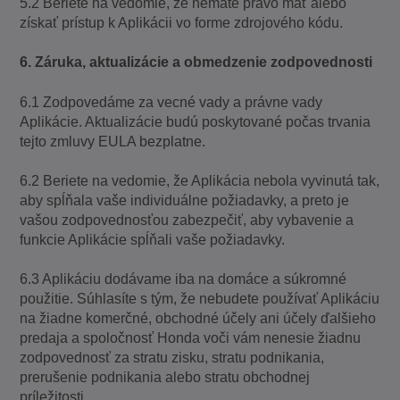
5.2 Beriete na vedomie, že nemáte právo mať alebo
získať prístup k Aplikácii vo forme zdrojového kódu.
6. Záruka, aktualizácie a obmedzenie zodpovednosti
6.1 Zodpovedáme za vecné vady a právne vady
Aplikácie. Aktualizácie budú poskytované počas trvania
tejto zmluvy EULA bezplatne.
6.2 Beriete na vedomie, že Aplikácia nebola vyvinutá tak,
aby spĺňala vaše individuálne požiadavky, a preto je
vašou zodpovednosťou zabezpečiť, aby vybavenie a
funkcie Aplikácie spĺňali vaše požiadavky.
6.3 Aplikáciu dodávame iba na domáce a súkromné ​​
použitie. Súhlasíte s tým, že nebudete používať Aplikáciu
na žiadne komerčné, obchodné účely ani účely ďalšieho
predaja a spoločnosť Honda voči vám nenesie žiadnu
zodpovednosť za stratu zisku, stratu podnikania,
prerušenie podnikania alebo stratu obchodnej
príležitosti.