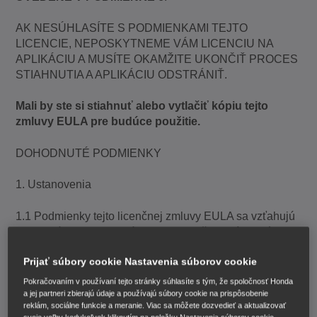
AK NESÚHLASÍTE S PODMIENKAMI TEJTO
LICENCIE, NEPOSKYTNEME VÁM LICENCIU NA
APLIKÁCIU A MUSÍTE OKAMŽITE UKONČIŤ PROCES
STIAHNUTIA A APLIKÁCIU ODSTRÁNIŤ.
Mali by ste si stiahnuť alebo vytlačiť kópiu tejto
zmluvy EULA pre budúce použitie.
DOHODNUTÉ PODMIENKY
1. Ustanovenia
1.1 Podmienky tejto licenčnej zmluvy EULA sa vzťahujú
na Aplikáciu alebo ktorúkoľvek zo služieb prístupných
prostredníctvom Aplikácie vrátane ich aktualizácií alebo
Prijať súbory cookie Nastavenia súborov cookie
doplnkov, pokiaľ sa na ne nevzťahujú osobitné
podmienky, v takom prípade platia tieto podmienky.
Pokračovaním v používaní tejto stránky súhlasíte s tým, že spoločnosť Honda
a jej partneri zbierajú údaje a používajú súbory cookie na prispôsobenie
reklám, sociálne funkcie a meranie. Viac sa môžete dozvedieť a aktualizovať
1.2 Súčasťou Aplikácie je nasledujúci softvér s