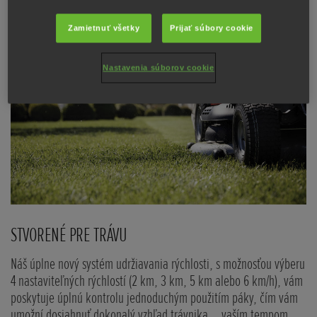
Zamietnuť všetky
Prijať súbory cookie
Nastavenia súborov cookie
STVORENÉ PRE TRÁVU
Š
Náš úplne nový systém udržiavania rýchlosti, s možnosťou výberu
Šp
4 nastaviteľných rýchlostí (2 km, 3 km, 5 km alebo 6 km/h), vám
in
poskytuje úplnú kontrolu jednoduchým použitím páky, čím vám
ba
umožní dosiahnuť dokonalý vzhľad trávnika... vaším tempom.
uk