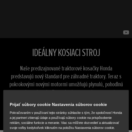
IDEÁLNY KOSIACI STROJ
Naše predizajnované traktorové kosačky Honda
predstavujú nový štandard pre záhradné traktory. Teraz s
pokrokovými novými motormi umožňujú plynulú, pohodlnú
a príjemnú jazdu. Tieto skvelo vyzerajúce stroje sú
skonštruované tak, aby vám pomohli zaistiť skvelo
Prijať súbory cookie Nastavenia súborov cookie
vyzerajúci trávnik.
Pokračovaním v používaní tejto stránky súhlasíte s tým, že spoločnosť Honda
a jej partneri zbierajú údaje a používajú súbory cookie na prispôsobenie
reklám, sociálne funkcie a meranie. Viac sa môžete dozvedieť a aktualizovať
svoje voľby kedykoľvek kliknutím na položku Nastavenia súborov cookie.