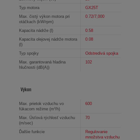
Typ motora
GX25T
Max. čistý výkon motora pri
0.72/7,000
otáčkach (kW/rpm)
Kapacita nádrže (l)
0.58
Kapacita olejovej nádrže motora
0.08
(l)
Typ spojky
Odstredivá spojka
Max. garantovaná hladina
102
hlučnosti (dB(A))
Výkon
Max. prietok vzduchu vo
600
fúkacom režime (m³/h)
Max. Úsťová rýchlosť vzduchu
70
(m/sec)
Ďalšie funkcie
Regulovanie
množstva vzduchu