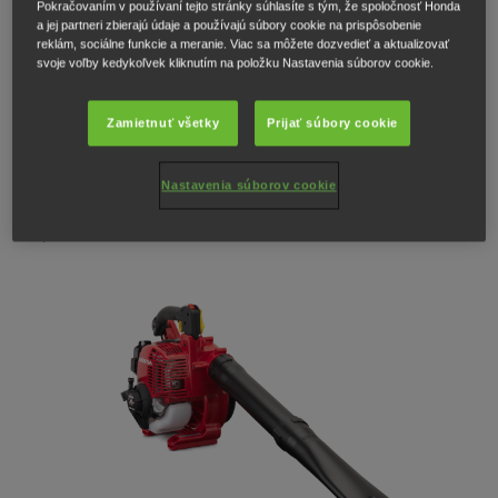
Pokračovaním v používaní tejto stránky súhlasíte s tým, že spoločnosť Honda
Výkonný fukár s objemom motora 25cm³ s riadením množstva vzduchu a
a jej partneri zbierajú údaje a používajú súbory cookie na prispôsobenie
možnosťou aretácie nastavenia otáčok.
reklám, sociálne funkcie a meranie. Viac sa môžete dozvedieť a aktualizovať
svoje voľby kedykoľvek kliknutím na položku Nastavenia súborov cookie.
545 EUR
*
Zamietnuť všetky
Prijať súbory cookie
ZOZNAM PREDAJCOV
Nastavenia súborov cookie
KATALÓG A CENNÍK
Odporúčaná cena vrátane DPH