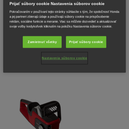
Prijať súbory cookie Nastavenia súborov cookie
Úplne nová akumulátorová reťazová píla sa ľahko používa a poskytuje
Pokračovaním v používaní tejto stránky súhlasíte s tým, že spoločnosť Honda
a jej partneri zbierajú údaje a používajú súbory cookie na prispôsobenie
výkon 1,6 kW.
reklám, sociálne funkcie a meranie. Viac sa môžete dozvedieť a aktualizovať
239 EUR
*
svoje voľby kedykoľvek kliknutím na položku Nastavenia súborov cookie.
Zamietnuť všetky
Prijať súbory cookie
ZOZNAM PREDAJCOV
KATALÓG A CENNÍK
Nastavenia súborov cookie
Odporúčaná cena vrátane DPH