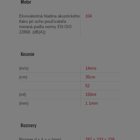
Motor
Ekvivalentná hladina akustického
104
tlaku pri uchu používateľa
meraná podľa normy EN ISO
22868. (dB(A))
Kosenie
(m/s)
14m/s
(cm)
35cm
52
(ml)
150ml
(mm)
1.1mm
Rozmery
Rozmer d x š x v (mm)
787 x 233 x 229