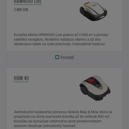
HRM4000 LIVE
3 489 EUR
Kosačka Miimo HRM4000 Live pokosí až 4 000 m² a ponúka
satelitnú navigáciu, flexibilnú nabíjaciu stanicu a až dva
skratovacie káble na úzke priechody. Umývateľné hadicou.
Porovnať
HRM 40
Jednoduché nastavenie pomocou funkcie Map & Mow, ktorá sa
prispôsobí na rôzne tvarované trávniky až do veľkosti 400 m2.
Kosačka sa vyznačuje odolnosťou proti poveternostným
vplyvom obsahuje jednoduchý časovač.