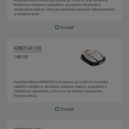
Kosačka Miimo HRM2500 pokosí až 3 000 m² a je vybavená
flexibilnou nabíjacou základňou, pripojením Bluetooth a
skratovacím káblom, ktorý jej umožňuje zvládnuť úzke priechody
a efektívne kosiť.
Porovnať
HRM2500 LIVE
2 869 EUR
Kosačka Miimo HRM2500 Live pokosí až 3 000 m² a ponúka
satelitnú navigáciu, flexibilnú nabíjaciu stanicu, pripojenie k
mobilnému zariadeniu, pričom sa dá ovládať zariadením
Amazon Alexa.
Porovnať