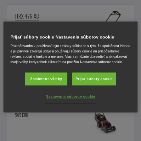
HRX 476 XB
1 409 EUR
Prijať súbory cookie Nastavenia súborov cookie
Pokračovaním v používaní tejto stránky súhlasíte s tým, že spoločnosť Honda
a jej partneri zbierajú údaje a používajú súbory cookie na prispôsobenie
Táto výkonná akumulátorová kosačka je vybavená pohonom
reklám, sociálne funkcie a meranie. Viac sa môžete dozvedieť a aktualizovať
Select Drive, systémom variabilného mulčovania Versamow™,
svoje voľby kedykoľvek kliknutím na položku Nastavenia súborov cookie.
47 cm Polystrong-ovým žacím ústrojenstvom a 75-litrovým
zberným košom.
Zamietnuť všetky
Prijať súbory cookie
Porovnať
Nastavenia súborov cookie
HRG 416 XB
505 EUR