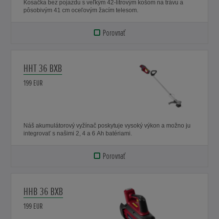
Kosačka bez pojazdu s veľkým 42-litrovým košom na trávu a
pôsobivým 41 cm oceľovým žacím telesom.
Porovnať
HHT 36 BXB
199 EUR
Náš akumulátorový vyžínač poskytuje vysoký výkon a možno ju
integrovať s našimi 2, 4 a 6 Ah batériami.
Porovnať
HHB 36 BXB
199 EUR