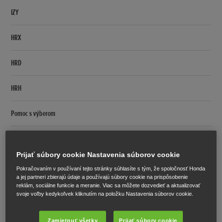
IZY
HRX
HRD
HRH
Pomoc s výberom
Porovnať
Prijať súbory cookie Nastavenia súborov cookie
HRN
Pokračovaním v používaní tejto stránky súhlasíte s tým, že spoločnosť Honda
a jej partneri zbierajú údaje a používajú súbory cookie na prispôsobenie
Miimo
reklám, sociálne funkcie a meranie. Viac sa môžete dozvedieť a aktualizovať
svoje voľby kedykoľvek kliknutím na položku Nastavenia súborov cookie.
Prehľad
Zamietnuť všetky
Prijať súbory cookie