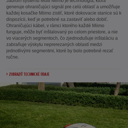
Jadrom systému Multi Miimo je technológia, ktorá
generuje ohraničujúci signál pre celú oblasť a umožňuje
každej kosačke Miimo zistiť, ktoré dokovacie stanice sú k
dispozícii, keď je potrebné sa zastaviť alebo dobiť.
Ohraničujúci kábel, v rámci ktorého každé Miimo
funguje, môže byť inštalovaný po celom priestore, a nie
vo viacerých segmentoch, čo zjednodušuje inštaláciu a
zabraňuje výskytu neprerezaných oblastí medzi
jednotlivými segmentmi, ktoré by bolo potrebné rezať
ručne.
ZOBRAZIŤ TECHNICKÉ ÚDAJE