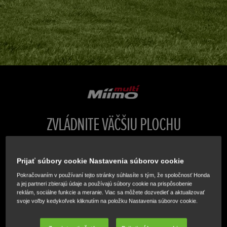
ZVLÁDNITE VÄČŠIU PLOCHU
Systém „Multi Miimo“ umožňuje tímom Miimos
Prijať súbory cookie Nastavenia súborov cookie
spolupracovať pri spravovaní veľkých plôch trávy, ako sú
Pokračovaním v používaní tejto stránky súhlasíte s tým, že spoločnosť Honda
športové ihriská, parky a priestranné záhrady.
a jej partneri zbierajú údaje a používajú súbory cookie na prispôsobenie
reklám, sociálne funkcie a meranie. Viac sa môžete dozvedieť a aktualizovať
svoje voľby kedykoľvek kliknutím na položku Nastavenia súborov cookie.
KOMPATIBILITA MODELOV