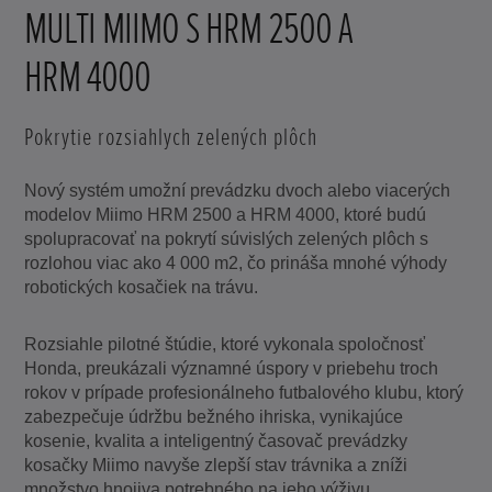
MULTI MIIMO S HRM 2500 A
HRM 4000
Pokrytie rozsiahlych zelených plôch
Nový systém umožní prevádzku dvoch alebo viacerých
modelov Miimo HRM 2500 a HRM 4000, ktoré budú
spolupracovať na pokrytí súvislých zelených plôch s
rozlohou viac ako 4 000 m2, čo prináša mnohé výhody
robotických kosačiek na trávu.
Rozsiahle pilotné štúdie, ktoré vykonala spoločnosť
Honda, preukázali významné úspory v priebehu troch
rokov v prípade profesionálneho futbalového klubu, ktorý
zabezpečuje údržbu bežného ihriska, vynikajúce
kosenie, kvalita a inteligentný časovač prevádzky
kosačky Miimo navyše zlepší stav trávnika a zníži
množstvo hnojiva potrebného na jeho výživu.