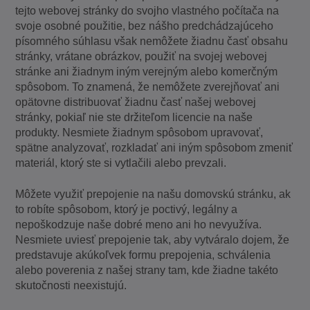
tejto webovej stránky do svojho vlastného počítača na
svoje osobné použitie, bez nášho predchádzajúceho
písomného súhlasu však nemôžete žiadnu časť obsahu
stránky, vrátane obrázkov, použiť na svojej webovej
stránke ani žiadnym iným verejným alebo komerčným
spôsobom. To znamená, že nemôžete zverejňovať ani
opätovne distribuovať žiadnu časť našej webovej
stránky, pokiaľ nie ste držiteľom licencie na naše
produkty. Nesmiete žiadnym spôsobom upravovať,
spätne analyzovať, rozkladať ani iným spôsobom zmeniť
materiál, ktorý ste si vytlačili alebo prevzali.
Môžete využiť prepojenie na našu domovskú stránku, ak
to robíte spôsobom, ktorý je poctivý, legálny a
nepoškodzuje naše dobré meno ani ho nevyužíva.
Nesmiete uviesť prepojenie tak, aby vytváralo dojem, že
predstavuje akúkoľvek formu prepojenia, schválenia
alebo poverenia z našej strany tam, kde žiadne takéto
skutočnosti neexistujú.