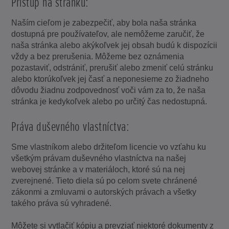
Prístup na stránku:
Naším cieľom je zabezpečiť, aby bola naša stránka
dostupná pre používateľov, ale nemôžeme zaručiť, že
naša stránka alebo akýkoľvek jej obsah budú k dispozícii
vždy a bez prerušenia. Môžeme bez oznámenia
pozastaviť, odstrániť, prerušiť alebo zmeniť celú stránku
alebo ktorúkoľvek jej časť a neponesieme zo žiadneho
dôvodu žiadnu zodpovednosť voči vám za to, že naša
stránka je kedykoľvek alebo po určitý čas nedostupná.
Práva duševného vlastníctva:
Sme vlastníkom alebo držiteľom licencie vo vzťahu ku
všetkým právam duševného vlastníctva na našej
webovej stránke a v materiáloch, ktoré sú na nej
zverejnené. Tieto diela sú po celom svete chránené
zákonmi a zmluvami o autorských právach a všetky
takého práva sú vyhradené.
Môžete si vytlačiť kópiu a prevziať niektoré dokumenty z