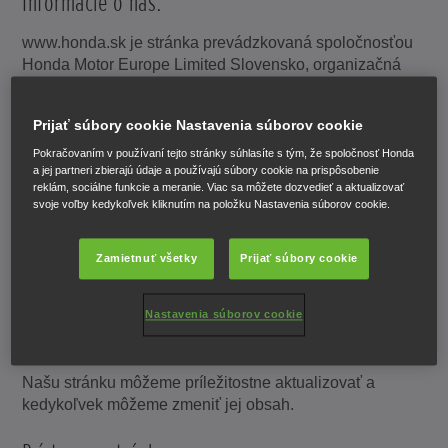
Informácie o nás:
www.honda.sk je stránka prevádzkovaná spoločnosťou
Honda Motor Europe Limited Slovensko, organizačná
zložka („my“ alebo „spoločnosť Honda“). Spoločnosť
Honda je registrovaná na Slovensku pod identifikačným
Prijať súbory cookie Nastavenia súborov cookie
číslom 46 814 281 so sídlom na adrese Prievozská 6,
821 09 Bratislava, Slovensko
Pokračovaním v používaní tejto stránky súhlasíte s tým, že spoločnosť Honda
a jej partneri zbierajú údaje a používajú súbory cookie na prispôsobenie
reklám, sociálne funkcie a meranie. Viac sa môžete dozvedieť a aktualizovať
Zmeny týchto podmienok používania a našej
svoje voľby kedykoľvek kliknutím na položku Nastavenia súborov cookie.
stránky:
Zamietnuť všetky
Prijať súbory cookie
Tieto podmienky môžeme kedykoľvek upraviť zmenou
tejto stránky. Občas si túto stránku prezrite, aby ste si
všimli všetky vykonané zmeny, pretože budú pre vás
Nastavenia súborov cookie
záväzné.
Našu stránku môžeme príležitostne aktualizovať a
kedykoľvek môžeme zmeniť jej obsah.