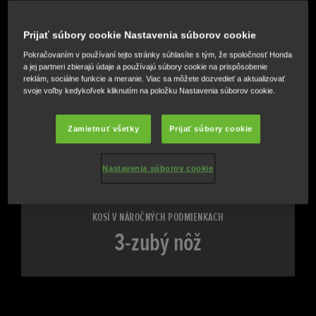
Prevezmite kontrolu nad svojou záhradou pomocou tých
najlepších akumulátorových krovinorezov Honda. Táto
Prijať súbory cookie Nastavenia súborov cookie
nová generácia akumulátorového krovinorezu sa môže
Pokračovaním v používaní tejto stránky súhlasíte s tým, že spoločnosť Honda
a jej partneri zbierajú údaje a používajú súbory cookie na prispôsobenie
pochváliť inovatívnou technológiou batérie a
reklám, sociálne funkcie a meranie. Viac sa môžete dozvedieť a aktualizovať
nekompromisným kosiacim výkonom kdekoľvek.
svoje voľby kedykoľvek kliknutím na položku Nastavenia súborov cookie.
Zamietnuť všetky
Prijať súbory cookie
BATÉRIE THERMO-SMART
4Ah/6Ah/9Ah
Nastavenia súborov cookie
KOSÍ V NÁROČNÝCH PODMIENKACH
3-zubý nôž