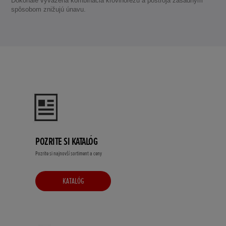
Dokonale vyvážená kombinácia krovinorezu a postroja zásadným
spôsobom znižujú únavu.
POZRITE SI KATALÓG
Pozrite si najnovší sortiment a ceny
KATALÓG