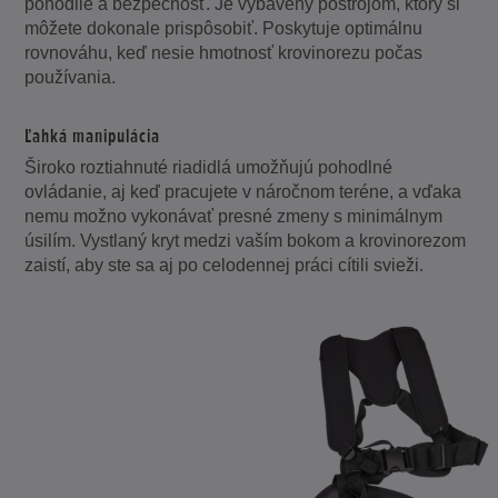
pohodlie a bezpečnosť. Je vybavený postrojom, ktorý si
môžete dokonale prispôsobiť. Poskytuje optimálnu
rovnováhu, keď nesie hmotnosť krovinorezu počas
používania.
Ľahká manipulácia
Široko roztiahnuté riadidlá umožňujú pohodlné
ovládanie, aj keď pracujete v náročnom teréne, a vďaka
nemu možno vykonávať presné zmeny s minimálnym
úsilím. Vystlaný kryt medzi vaším bokom a krovinorezom
zaistí, aby ste sa aj po celodennej práci cítili svieži.