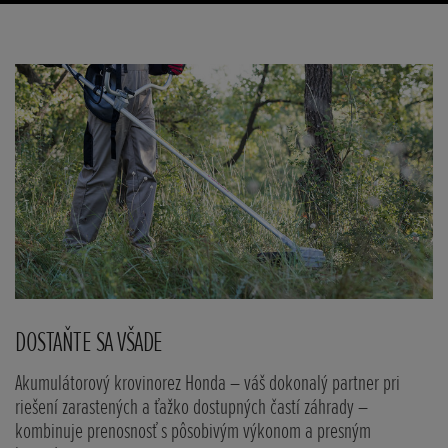
Posunúť
DOSTAŇTE SA VŠADE
K
Akumulátorový krovinorez Honda – váš dokonalý partner pri
Ch
riešení zarastených a ťažko dostupných častí záhrady –
te
kombinuje prenosnosť s pôsobivým výkonom a presným
be