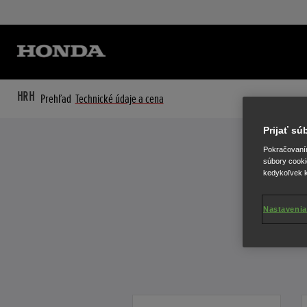
HRH
Prehľad
Technické údaje a cena
Prijať s
Pokračovaním 
súbory cooki
kedykoľvek k
Nastavenia