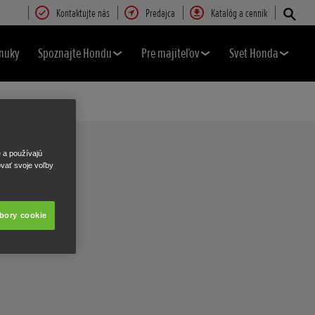
Kontaktujte nás
Predajca
Katalóg a cenník
nuky
Spoznajte Hondu
Pre majiteľov
Svet Honda
e a používajú
ovať svoje voľby
úbory cookie
.