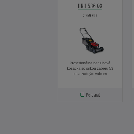
HRH 536 QX
2 259 EUR
Profesionálna benzínová
kosačka so šírkou záberu 53
cm a zadným valcom.
Porovnať