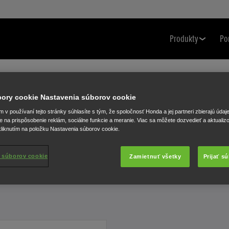
Produkty
Po
úbory cookie Nastavenia súborov cookie
Technické údaje a cena
v používaní tejto stránky súhlasíte s tým, že spoločnosť Honda a jej partneri zbierajú údaj
DETAILNÝ POHĽAD NA KOSAČKU
e na prispôsobenie reklám, sociálne funkcie a meranie. Viac sa môžete dozvedieť a aktualiz
liknutím na položku Nastavenia súborov cookie.
 súborov cookie
Zamietnuť všetky
Prijať s
Vyberte kosačku, pre ktorú chcete zobraziť podrobné technické údaje