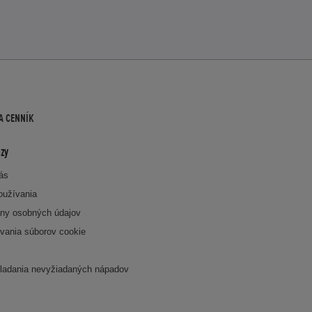
A CENNÍK
zy
nás
oužívania
ny osobných údajov
vania súborov cookie
k
ladania nevyžiadaných nápadov