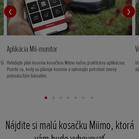
Aplikácia Mii-monitor
V
rší
Ovládajte plán kosenia kosačkou Miimo našou praktickou aplikáciou.
Ur
Pozrite sa, kedy sa plánuje kosenie a vykonajte potrebné zmeny
zá
jednoduchým ťuknutím.
Nájdite si malú kosačku Miimo, ktorá
vám bude vyhovovať