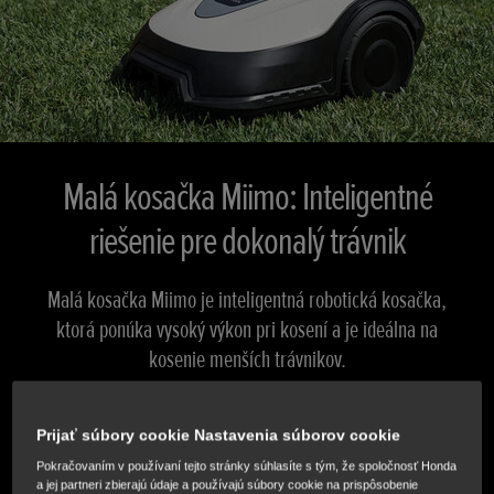
Malá kosačka Miimo: Inteligentné
riešenie pre dokonalý trávnik
Malá kosačka Miimo je inteligentná robotická kosačka,
ktorá ponúka vysoký výkon pri kosení a je ideálna na
kosenie menších trávnikov.
TECHNICKÉ ÚDAJE
Prijať súbory cookie Nastavenia súborov cookie
Pokračovaním v používaní tejto stránky súhlasíte s tým, že spoločnosť Honda
a jej partneri zbierajú údaje a používajú súbory cookie na prispôsobenie