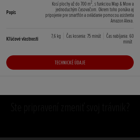
2
Kosí plochy až do 700 m
, s funkciou Map & Mow a
jednoduchým časovačom. Okrem toho ponúka aj
pripojenie pre smartfón a ovládanie pomocou asistenta
Amazon Alexa.
7,6 kg
Čas kosenia: 75 minút
Čas nabíjania: 60
minút
TECHNICKÉ ÚDAJE
Ste pripravení zmeniť svoj trávnik?