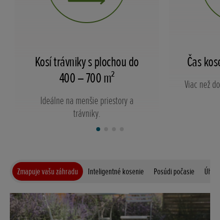
Kosí trávniky s plochou do
Čas kos
400 – 700 m²
Viac než do
Ideálne na menšie priestory a
trávniky.
Zmapuje vašu záhradu
Inteligentné kosenie
Posúdi počasie
Úhľad