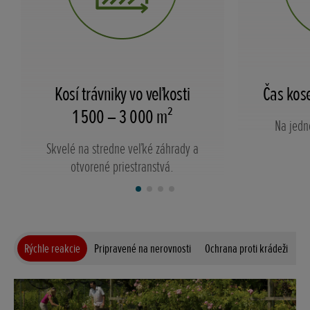
Kosí trávniky vo veľkosti
Čas kos
1 500 – 3 000 m²
Na jedn
Skvelé na stredne veľké záhrady a
otvorené priestranstvá.
Rýchle reakcie
Pripravené na nerovnosti
Ochrana proti krádeži
Ti