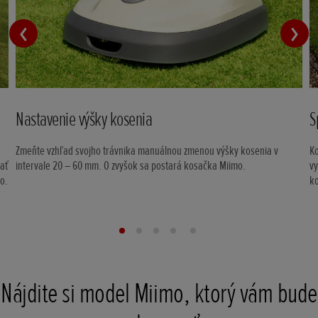
Nastavenie výšky kosenia
S
e
Zmeňte vzhľad svojho trávnika manuálnou zmenou výšky kosenia v
Ko
ať
intervale 20 – 60 mm. O zvyšok sa postará kosačka Miimo.
vy
ko.
k
Nájdite si model Miimo, ktorý vám bude