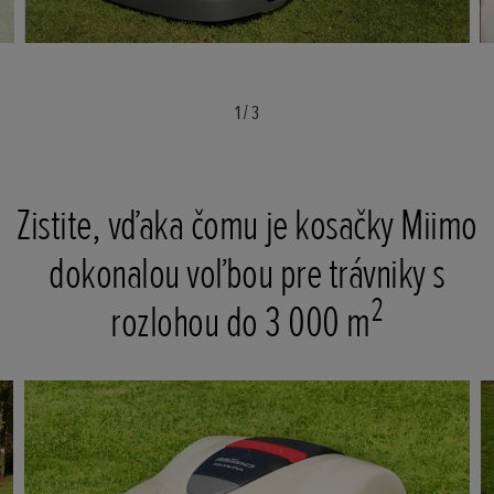
1
/
3
Zistite, vďaka čomu je kosačky Miimo
dokonalou voľbou pre trávniky s
2
rozlohou do 3 000 m