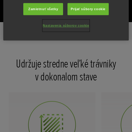
TECHNICKÉ ÚDAJE
Zamietnuť všetky
Prijať súbory cookie
Nastavenia súborov cookie
Špičkové funkcie
Galéria
Všetky funkcie
Modely
Udržuje stredne veľké trávniky
v dokonalom stave