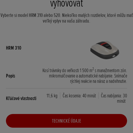
vyhovovať
Vyberte si model HRM 310 alebo 520. Niekoľko malých rozdielov, ktoré môžu mať
veľký vplyv na vašu záhradu.
2
Kosí trávniky do veľkosti 1 500 m
s manažmentom zón.
mikromulčovanie a automatické nabíjanie. Snímače
rýchlej reakcie na náraz a nadvihnutie.
11,6 kg
Čas kosenia: 40 minút
Čas nabíjania: 30
minút
TECHNICKÉ ÚDAJE