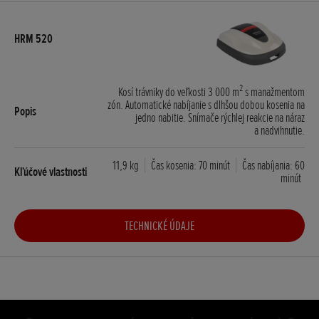
2
Kosí trávniky do veľkosti 3 000 m
s manažmentom
zón. Automatické nabíjanie s dlhšou dobou kosenia na
jedno nabitie. Snímače rýchlej reakcie na náraz
a nadvihnutie.
11,9 kg
Čas kosenia: 70 minút
Čas nabíjania: 60
minút
TECHNICKÉ ÚDAJE