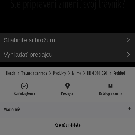
Ste pripravení zmeniť svoj trávnik?
Stiahnite si brožúru
Vyhľadať predajcu
Honda
Trávnik a záhrada
Produkty
Miimo
HRM 310-520
Prehľad
Kontaktujte nás
Predajca
Katalóg a cenník
Viac o nás
Kde nás nájdete