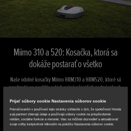
Miimo 310 a 520: Kosačka, ktorá sa
dokáže postarať o všetko
Naše odolné kosačky Miimo HRM310 a HRM520, ktoré sú
navrhnuté na použitie v tých najnáročnejších podmienkach,
si bezpečne poradia s prekážkami, svahmi a
Prijať súbory cookie Nastavenia súborov cookie
nerovnosťami. Dokážu jednoducho pokosiť vysokú trávu a
Pokračovaním v používaní tejto stránky súhlasíte s tým, že spoločnosť Honda
plochy až do 3 000 m².
a jej partneri zbierajú údaje a používajú súbory cookie na prispôsobenie
reklám, sociálne funkcie a meranie. Viac sa môžete dozvedieť a aktualizovať
svoje voľby kedykoľvek kliknutím na položku Nastavenia súborov cookie.