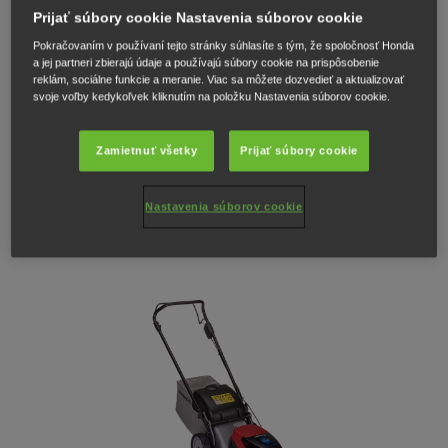
Prijať súbory cookie Nastavenia súborov cookie
Kosačka bez pojazdu s veľkým 42-litrovým košom na trávu a pôsobivým
Pokračovaním v používaní tejto stránky súhlasíte s tým, že spoločnosť Honda
41 cm oceľovým žacím telesom.
a jej partneri zbierajú údaje a používajú súbory cookie na prispôsobenie
reklám, sociálne funkcie a meranie. Viac sa môžete dozvedieť a aktualizovať
505 EUR
*
svoje voľby kedykoľvek kliknutím na položku Nastavenia súborov cookie.
ZOZNAM PREDAJCOV
Zamietnuť všetky
Prijať súbory cookie
KATALÓG A CENNÍK
Nastavenia súborov cookie
Odporúčaná cena vrátane DPH