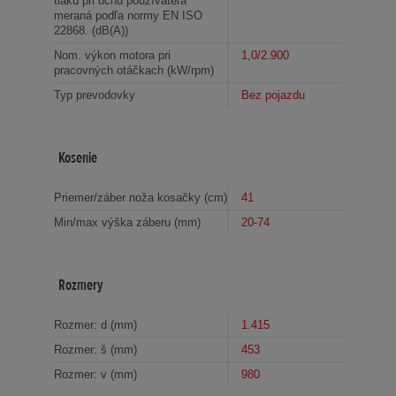
tlaku pri uchu používateľa
meraná podľa normy EN ISO
22868. (dB(A))
Nom. výkon motora pri
1,0/2.900
pracovných otáčkach (kW/rpm)
Typ prevodovky
Bez pojazdu
Kosenie
Priemer/záber noža kosačky (cm)
41
Min/max výška záberu (mm)
20-74
Rozmery
Rozmer: d (mm)
1.415
Rozmer: š (mm)
453
Rozmer: v (mm)
980