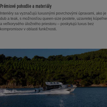
Prémiové pohodlie a materiály
Interiéry sa vyznačujú luxusnými povrchovými úpravami, ako je
dub a teak, s možnosťou queen-size postele, uzavretej kúpeľne
a veľkorysého úložného priestoru – poskytujú luxus bez
kompromisov v oblasti funkčnosti.