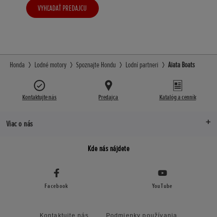
VYHĽADAŤ PREDAJCU
Honda
Lodné motory
Spoznajte Hondu
Lodní partneri
Aiata Boats
Kontaktujte nás
Predajca
Katalóg a cenník
Viac o nás
Kde nás nájdete
Facebook
YouTube
Kontaktujte nás
Podmienky používania