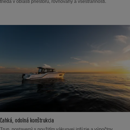
trieda v oblasti priestoru, rovnováhy a všestrannosti.
Ľahká, odolná konštrukcia
Trup, postavený s použitím vákuovej infúzie a výpočtov