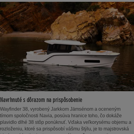
Navrhnuté s dôrazom na prispôsobenie
Wayfinder 38, vyrobený Jarkkom Jämsénom a oceneným
tímom spoločnosti Navia, posúva hranice toho, čo dokáže
plavidlo dlhé 38 stôp ponúknuť. Vďaka veľkorysému objemu a
rozloženiu, ktoré sa prispôsobí vášmu štýlu, je to majstrovská