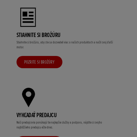
STIAHNITE SI BROŽÚRU
Stiahnite si brožúru, aby ste sa dozvedeli viac o našich produktoch a našli svoj ďalší
motor.
POZRITE SI BROŽÚRY
VYHĽADAŤ PREDAJCU
Naši predajcovia ponúkajú tie najlepšie služby a podporu, nájdite si svojho
najbližšieho predajcu ešte dnes.