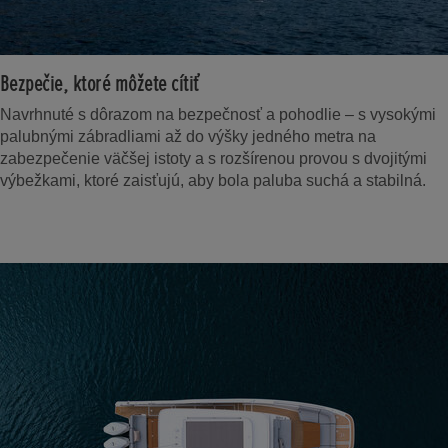
Bezpečie, ktoré môžete cítiť
Navrhnuté s dôrazom na bezpečnosť a pohodlie – s vysokými
palubnými zábradliami až do výšky jedného metra na
zabezpečenie väčšej istoty a s rozšírenou provou s dvojitými
výbežkami, ktoré zaisťujú, aby bola paluba suchá a stabilná.