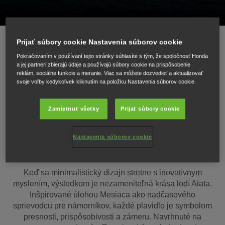
Prijať súbory cookie Nastavenia súborov cookie
Pokračovaním v používaní tejto stránky súhlasíte s tým, že spoločnosť Honda
a jej partneri zbierajú údaje a používajú súbory cookie na prispôsobenie
reklám, sociálne funkcie a meranie. Viac sa môžete dozvedieť a aktualizovať
NAVRHNUTÉ, ABY ZAUJALI,
svoje voľby kedykoľvek kliknutím na položku Nastavenia súborov cookie.
SKONŠTRUOVANÉ S
Zamietnuť všetky
Prijať súbory cookie
DÔRAZOM NA VÝKON
Nastavenia súborov cookie
Keď sa minimalistický dizajn stretne s inovatívnym
myslením, výsledkom je nezameniteľná krása lodí Aiata.
Inšpirované úlohou Mesiaca ako nadčasového
sprievodcu pre námorníkov, každé plavidlo je symbolom
presnosti, prispôsobivosti a zámeru. Navrhnuté na