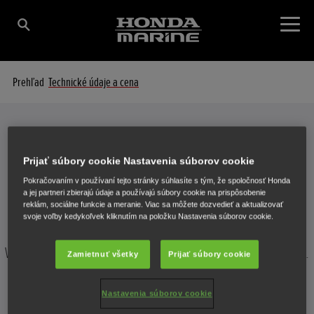
Prehľad
Technické údaje a cena
Technické údaje a cena
Prijať súbory cookie Nastavenia súborov cookie
PODROBNÝ POHĽAD NA VÁŠ MOTOR
Pokračovaním v používaní tejto stránky súhlasíte s tým, že spoločnosť Honda
a jej partneri zbierajú údaje a používajú súbory cookie na prispôsobenie
reklám, sociálne funkcie a meranie. Viac sa môžete dozvedieť a aktualizovať
svoje voľby kedykoľvek kliknutím na položku Nastavenia súborov cookie.
Vyberte motor, pre ktorý chcete zobraziť podrobné technické údaje.
Zamietnuť všetky
Prijať súbory cookie
Nastavenia súborov cookie
BF 2.3 SCHU