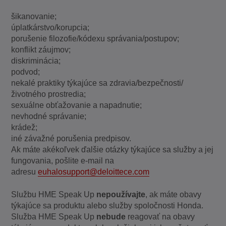
šikanovanie;
úplatkárstvo/korupcia;
porušenie filozofie/kódexu správania/postupov;
konflikt záujmov;
diskriminácia;
podvod;
nekalé praktiky týkajúce sa zdravia/bezpečnosti/
životného prostredia;
sexuálne obťažovanie a napadnutie;
nevhodné správanie;
krádež;
iné závažné porušenia predpisov.
Ak máte akékoľvek ďalšie otázky týkajúce sa služby a jej
fungovania, pošlite e-mail na
adresu
euhalosupport@deloittece.com
Službu HME Speak Up
nepoužívajte
, ak máte obavy
týkajúce sa produktu alebo služby spoločnosti Honda.
Služba HME Speak Up
nebude
reagovať na obavy