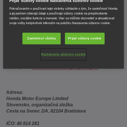
Prijať súbory cookie Nastavenia súborov cookie
S radosťou zodpovieme vaše prípadné otázky
Pokračovaním v používaní tejto stránky súhlasíte s tým, že spoločnosť Honda
prostredníctvom e-mailu.
a jej partneri zbierajú údaje a používajú súbory cookie na prispôsobenie
reklám, sociálne funkcie a meranie. Viac sa môžete dozvedieť a aktualizovať
E-mail:
info.sk@honda-eu.com
svoje voľby kedykoľvek kliknutím na položku Nastavenia súborov cookie.
Tel. č.: +421 232 131 111
Zamietnuť všetky
Prijať súbory cookie
NÁHRADNÉ DIELY
Nastavenia súborov cookie
Ohľadom požiadaviek na
náhradné diely
sa prosím
obracajte na
našich autorizovaných predajcov
.
Adresa:
Honda Motor Europe Limited
Slovensko, organizačná zložka
Cesta na Senec 2/A, 82104 Bratislava
IČO: 46 814 281