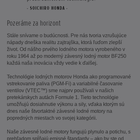
SOICHIRO HONDA
Pozeráme za horizont
Stále snívame o budúcnosti. Pre nás tvoria vzrušujúce
nápady dneška realitu zajtrajška, ktorá ľuďom zlepší
život. Od nášho prvého lodného motora vyrobeného v
roku 1964 až po moderný závesný lodný motor BF250
každá naša inovácia vždy vedie k ďalšej.
Technológie lodných motorov Honda ako programované
vstrekovanie paliva (PGM-Fi) a variabilné časovanie
ventilov (VTEC™) sme najprv používali v našich
pretekárskych autách Formule 1. Tieto technológie
umožňujú dosiahnutie výkonu a sily, vďaka ktorým sú
dnes naše štvortaktné závesné lodné motory na
popredných miestach vo svojej kategórii.
Naše závesné lodné motory fungujú plynulo a potichu, s
prehľadom spĺňajú emisné štandardy – ako by ste od