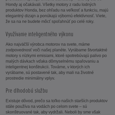
Hondy aj očakávali. Všetky motory z radu lodných
produktov Honda, bez ohľadu na veľkosť a funkciu, majú
elegantný dizajn a ponúkajú výbornú efektívnosť. Viete,
že sa na ne budete môcť spoľahnúť po celé roky.
Využívanie inteligentného výkonu
Ako najväčší výrobca motorov na svete, máme
zodpovednosť voči našej planéte. Vyrábame štvortaktné
motory s nízkymi emisiami, ktoré spotrebúvajú palivo po
malých dávkach vďaka dômyselnému spaľovaniu a
inteligentnej konštrukcii. Továrne, v ktorých ich
vyrábame, sú postavené tak, aby mali na životné
prostredie minimálny vplyv.
Pre dlhodobú službu
Existuje dôvod, prečo sa toľko našich starších produktov
stále používa na vodách po celom svete – sú
skonštruované tak, aby vydržali. Neboli by sme však