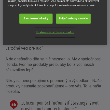
reklám, sociálne funkcie a meranie. Viac sa môžete dozvedieť a aktualizovať
svoje voľby kedykoľvek kliknutím na položku Nastavenia súborov cookie.
Žiť svoj sen
Zamietnuť všetky
Prijať súbory cookie
V roku 1947 Soichiro Honda pripojil k bicyklu pomocný
Nastavenia súborov cookie
motor umožňujúci cestovanie na dlhšie vzdialenosti.
Týmto sa vydal na cestu plnenia svojich snov: vyrábať
užitočné veci pre ľudí.
A do dnešného dňa sa nič nezmenilo. My v spoločnosti
Honda, tvoríme produkty preto, aby bol život našich
zákazníkov lepší.
Nikdy sa neuspokojíme s priemerným výsledkom. Naše
produkty neustále zdokonaľujeme – pre vás. To je naša
filozofia.
„Chcem pomôcť ľuďom žiť šťastnejší život
prostredníctvom technológie.“