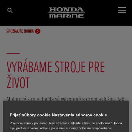
SPOZNAJTE HONDU
VYRÁBAME STROJE PRE
ŽIVOT
Motorové stroje Honda sú vytvorené srdcom a dušou, tak
aby vám prinášali radosť.
Prijať súbory cookie Nastavenia súborov cookie
Pokračovaním v používaní tejto stránky súhlasíte s tým, že spoločnosť Honda
a jej partneri zbierajú údaje a používajú súbory cookie na prispôsobenie