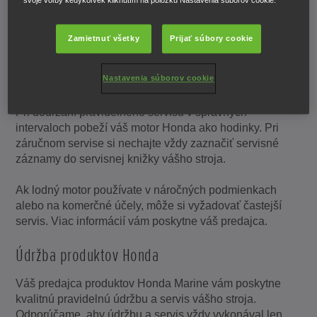
svoje voľby kedykoľvek kliknutím na položku Nastavenia súborov cookie.
Zamietnuť všetky
Prijať súbory cookie
Servis produktov Honda
Nastavenia súborov cookie
Pri dodržaní pravidelného servisu v správnych
intervaloch pobeží váš motor Honda ako hodinky. Pri
záručnom servise si nechajte vždy zaznačiť servisné
záznamy do servisnej knižky vášho stroja.
Ak lodný motor používate v náročných podmienkach
alebo na komerčné účely, môže si vyžadovať častejší
servis. Viac informácií vám poskytne váš predajca.
Údržba produktov Honda
Váš predajca produktov Honda Marine vám poskytne
kvalitnú pravidelnú údržbu a servis vášho stroja.
Odporúčame, aby údržbu a servis vždy vykonával len