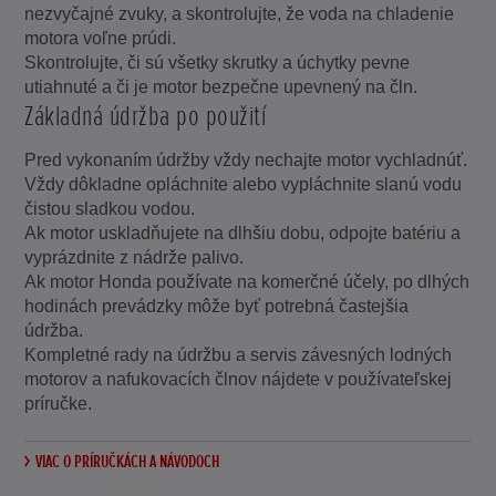
nezvyčajné zvuky, a skontrolujte, že voda na chladenie
motora voľne prúdi.
Skontrolujte, či sú všetky skrutky a úchytky pevne
utiahnuté a či je motor bezpečne upevnený na čln.
Základná údržba po použití
Pred vykonaním údržby vždy nechajte motor vychladnúť.
Vždy dôkladne opláchnite alebo vypláchnite slanú vodu
čistou sladkou vodou.
Ak motor uskladňujete na dlhšiu dobu, odpojte batériu a
vyprázdnite z nádrže palivo.
Ak motor Honda používate na komerčné účely, po dlhých
hodinách prevádzky môže byť potrebná častejšia
údržba.
Kompletné rady na údržbu a servis závesných lodných
motorov a nafukovacích člnov nájdete v používateľskej
príručke.
VIAC O PRÍRUČKÁCH A NÁVODOCH