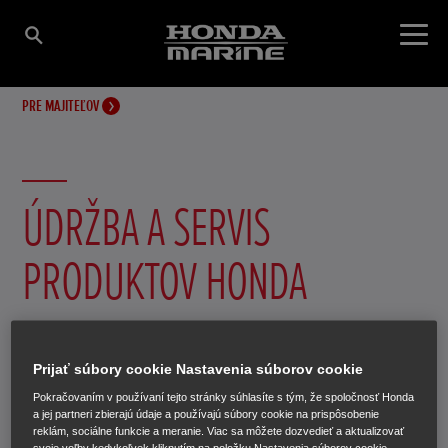
PRE MAJITEĽOV
ÚDRŽBA A SERVIS
PRODUKTOV HONDA
Udržať závesný lodný motor v takom dobrom stave ako
pri prvej plavbe vôbec nie je zložité – stačí len dodržiavať
Prijať súbory cookie Nastavenia súborov cookie
niekoľko zásad.
Pokračovaním v používaní tejto stránky súhlasíte s tým, že spoločnosť Honda
a jej partneri zbierajú údaje a používajú súbory cookie na prispôsobenie
reklám, sociálne funkcie a meranie. Viac sa môžete dozvedieť a aktualizovať