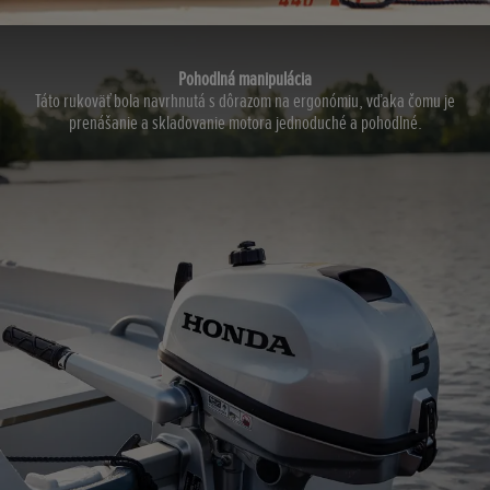
Pohodlná manipulácia
Táto rukoväť bola navrhnutá s dôrazom na ergonómiu, vďaka čomu je
prenášanie a skladovanie motora jednoduché a pohodlné.