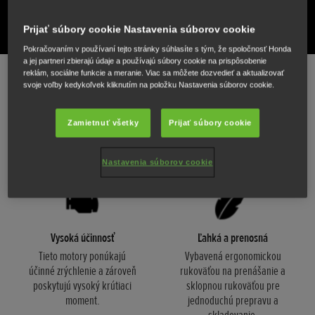
ZOBRAZIŤ TECHNICKÉ ÚDAJE
Prijať súbory cookie Nastavenia súborov cookie
Pokračovaním v používaní tejto stránky súhlasíte s tým, že spoločnosť Honda
a jej partneri zbierajú údaje a používajú súbory cookie na prispôsobenie
reklám, sociálne funkcie a meranie. Viac sa môžete dozvedieť a aktualizovať
svoje voľby kedykoľvek kliknutím na položku Nastavenia súborov cookie.
Ideálny spoločník pre vašu loď
Zamietnuť všetky
Prijať súbory cookie
Zažite plynulý výkon a maximálnu spoľahlivosť, aby ste sa uistili, že si svoje
dobrodružstvo na vode užijete.
Nastavenia súborov cookie
Vysoká účinnosť
Ľahká a prenosná
Tieto motory ponúkajú
Vybavená ergonomickou
účinné zrýchlenie a zároveň
rukoväťou na prenášanie a
poskytujú vysoký krútiaci
sklopnou rukoväťou pre
moment.
jednoduchú prepravu a
skladovanie.