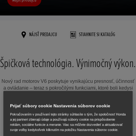
NÁJSŤ PREDAJCU
STIAHNITE SI KATALÓG
Špičková technológia. Výnimočný výkon.
Nový rad motorov V6 poskytuje vynikajúcu presnosť, účinnosť
a ovládanie – teraz s pokročilými funkciami, ktoré boli kedysi
vyhradené pre našu vlajkovú loď V8.
Prijať súbory cookie Nastavenia súborov cookie
Pokračovaním v používaní tejto stránky súhlasíte s tým, že spoločnosť Honda
a jej partneri zbierajú údaje a používajú súbory cookie na prispôsobenie
reklám, sociálne funkcie a meranie. Viac sa môžete dozvedieť a aktualizovať
svoje voľby kedykoľvek kliknutím na položku Nastavenia súborov cookie.