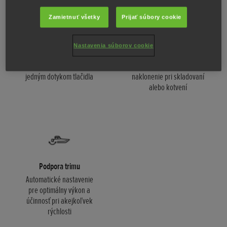
Zamietnuť všetky
Prijať súbory cookie
Nastavenia súborov cookie
Tempomat
Automatické naklonenie
Nastavenie rýchlosti lode
Predvolené jednoduché
jedným dotykom tlačidla
naklonenie pri skladovaní
alebo kotvení
Podpora trimu
Automatické nastavenie
pre optimálny výkon a
účinnosť pri akejkoľvek
rýchlosti