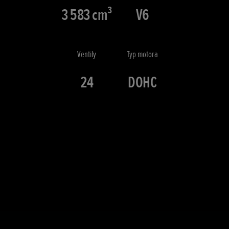
3 583 cm³
V6
Ventily
Typ motora
24
DOHC