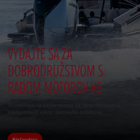
VYDAJTE SA ZA
DOBRODRUŽSTVOM S
RADOM MOTOROV V6
Technológia na úrovni motora V8, teraz štandardná.
Inteligentnejší výkon, presnejšie ovládanie.
Nájsť predajcu