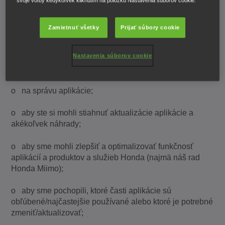
·
Ak je to potrebné pre oprávnené záujmy
svoje voľby kedykoľvek kliknutím na položku Nastavenia súborov cookie.
spoločnosti Honda
.
Zamietnuť všetky
Prijať súbory cookie
Napríklad:
Nastavenia súborov cookie
o na poskytovanie aplikácie a súvisiacich služieb
vrátane zasielania upozornení a oznámení o službách;
o na správu aplikácie;
o aby ste si mohli stiahnuť aktualizácie aplikácie a
akékoľvek náhrady;
o aby sme mohli zlepšiť a optimalizovať funkčnosť
aplikácií a produktov a služieb Honda (najmä náš rad
Honda Miimo);
o aby sme pochopili, ktoré časti aplikácie sú
obľúbené/najčastejšie používané alebo ktoré je potrebné
zmeniť/aktualizovať;