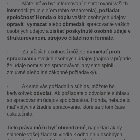
· Máte právo byť informovaní o spracovaní vašich
informácií (to je cieľom tohto oznámenia),
požiadať
spoločnosť Honda o kópiu
vašich osobných údajov,
opraviť
,
vymazať
alebo
obmedziť
spracovanie vašich
osobných údajov a
získať poskytnuté osobné údaje v
štruktúrovanom, strojovo čitateľnom formáte
.
· Za určitých okolností môžete
namietať proti
spracovaniu
svojich osobných údajov (najmä v prípade,
že údaje nemusíme spracovávať, aby sme splnili
zmluvné alebo iné zákonné požiadavky).
· Ak sme vás požiadali o súhlas, môžete ho
kedykoľvek
odvolať
. Ak požiadate o odvolanie súhlasu
so spracovaním údajov spoločnosťou Honda, nebude to
mať vplyv na žiadne spracovanie, ktoré sa v tom čase
uskutočnilo.
Tieto
práva môžu byť obmedzené
, napríklad ak by
splnenie vašej žiadosti viedlo k odhaleniu osobných