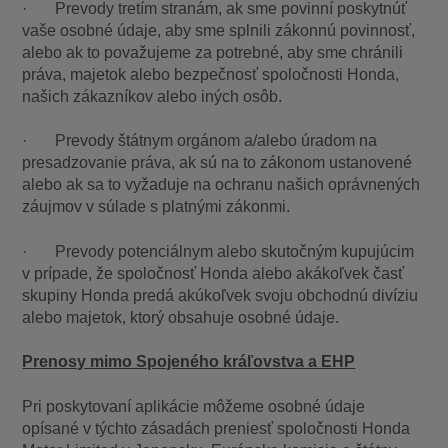
· Prevody tretím stranám, ak sme povinní poskytnúť
vaše osobné údaje, aby sme splnili zákonnú povinnosť,
alebo ak to považujeme za potrebné, aby sme chránili
práva, majetok alebo bezpečnosť spoločnosti Honda,
našich zákazníkov alebo iných osôb.
· Prevody štátnym orgánom a/alebo úradom na
presadzovanie práva, ak sú na to zákonom ustanovené
alebo ak sa to vyžaduje na ochranu našich oprávnených
záujmov v súlade s platnými zákonmi.
· Prevody potenciálnym alebo skutočným kupujúcim
v prípade, že spoločnosť Honda alebo akákoľvek časť
skupiny Honda predá akúkoľvek svoju obchodnú divíziu
alebo majetok, ktorý obsahuje osobné údaje.
Prenosy mimo Spojeného kráľovstva a EHP
Pri poskytovaní aplikácie môžeme osobné údaje
opísané v týchto zásadách preniesť spoločnosti Honda