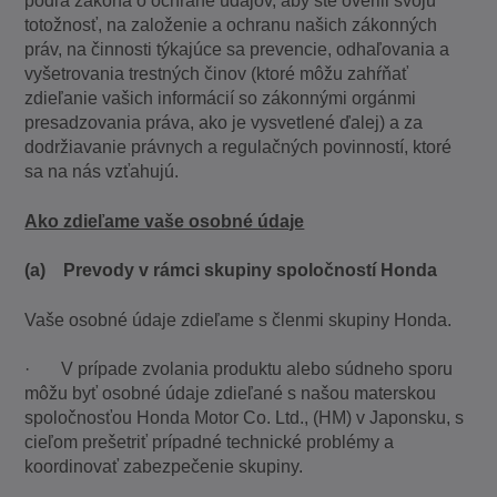
podľa zákona o ochrane údajov, aby ste overili svoju
totožnosť, na založenie a ochranu našich zákonných
práv, na činnosti týkajúce sa prevencie, odhaľovania a
vyšetrovania trestných činov (ktoré môžu zahŕňať
zdieľanie vašich informácií so zákonnými orgánmi
presadzovania práva, ako je vysvetlené ďalej) a za
dodržiavanie právnych a regulačných povinností, ktoré
sa na nás vzťahujú.
Ako zdieľame vaše osobné údaje
(a) Prevody v rámci skupiny spoločností Honda
Vaše osobné údaje zdieľame s členmi skupiny Honda.
· V prípade zvolania produktu alebo súdneho sporu
môžu byť osobné údaje zdieľané s našou materskou
spoločnosťou Honda Motor Co. Ltd., (HM) v Japonsku, s
cieľom prešetriť prípadné technické problémy a
koordinovať zabezpečenie skupiny.