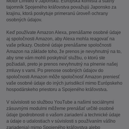
Motor Limited v Japonsku. Európska komisia a štátny
tajomník Spojeného kráľovstva považujú Japonsko za
krajinu, ktorá poskytuje primeranú úroveň ochrany
osobných údajov.
Keď používate Amazon Alexa, prenášame osobné údaje
aj spoločnosti Amazon, aby Alexa mohla reagovať na
vaše príkazy. Osobné údaje prenášame spoločnosti
Amazon na základe toho, že prenos je nevyhnutný na to,
aby sme vám mohli poskytnúť službu, o ktorú ste
požiadali, preto je prenos nevyhnutný na plnenie našej
zmluvy s vami. Po prenose osobných údajov do
spoločnosti Amazon môže spoločnosť Amazon preniesť
vaše osobné údaje do iných jurisdikcií mimo Európskeho
hospodárskeho priestoru a Spojeného kráľovstva.
V súvislosti so službou YouTube a našimi sociálnymi
zásuvnými modulmi môžeme prenášať určité osobné
údaje (podrobnosti o vašom zariadení a technické údaje
a údaje o udalostiach v súvislosti s používaním vášho
zariadenia) mimo Spojeného kráľovstva alebo