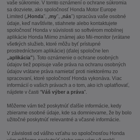
vaše súkromie. V tomto oznámení o ochrane súkromia
sa dozviete, ako spoločnosť Honda Motor Europe
Limited („
Honda
", „
my
", „
nás
") spracúva vaše osobné
údaje, keď navštívite, stiahnete alebo kontaktujete
spoločnosť Honda v súvislosti so softvérom mobilnej
aplikácie Honda Miimo známej ako Mii-monitor (vrátane
všetkých služieb, ktoré môžu byť prístupné
prostredníctvom aplikácie) (ďalej spoločne len
„aplikácia"
). Toto oznámenie o ochrane osobných
údajov tiež popisuje vaše práva na ochranu osobných
údajov vrátane práva namietať proti niektorému zo
spracovaní, ktoré spoločnosť Honda vykonáva. Viac
informácií o vašich právach a o tom, ako ich uplatňovať,
nájdete v časti “
Váš výber a práva
”.
Môžeme vám tiež poskytnúť ďalšie informácie, kedy
zbierame osobné údaje, kde sa domnievame, že by bolo
užitočné poskytnúť relevantné a včasné informácie.
V závislosti od vášho vzťahu so spoločnosťou Honda