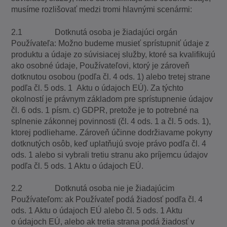
musíme rozlišovať medzi tromi hlavnými scenármi:
2.1 Dotknutá osoba je žiadajúci orgán
Používateľa: Možno budeme musieť sprístupniť údaje z
produktu a údaje zo súvisiacej služby, ktoré sa kvalifikujú
ako osobné údaje, Používateľovi, ktorý je zároveň
dotknutou osobou (podľa čl. 4 ods. 1) alebo tretej strane
podľa čl. 5 ods. 1 Aktu o údajoch EÚ). Za týchto
okolností je právnym základom pre sprístupnenie údajov
čl. 6 ods. 1 písm. c) GDPR, pretože je to potrebné na
splnenie zákonnej povinnosti (čl. 4 ods. 1 a čl. 5 ods. 1),
ktorej podliehame. Zároveň účinne dodržiavame pokyny
dotknutých osôb, keď uplatňujú svoje právo podľa čl. 4
ods. 1 alebo si vybrali tretiu stranu ako príjemcu údajov
podľa čl. 5 ods. 1 Aktu o údajoch EÚ.
2.2 Dotknutá osoba nie je žiadajúcim
Používateľom: ak Používateľ podá žiadosť podľa čl. 4
ods. 1 Aktu o údajoch EÚ alebo čl. 5 ods. 1 Aktu
o údajoch EÚ, alebo ak tretia strana podá žiadosť v