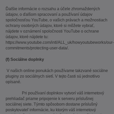
Ďalšie informácie o rozsahu a účele zhromaždených
údajov, o ďalšom spracovaní a používaní údajov
spoločnosťou YouTube, o vašich právach a možnostiach
ochrany osobných údajov, ktoré si môžete vybrať,
nájdete v oznámení spoločnosti YouTube o ochrane
údajov, ktoré nájdete tu:
https://www.youtube.com/intl/ALL_uk/howyoutubeworks/our-
commitments/protecting-user-data/.
(f) Sociálne doplnky
V našich online ponukách používame takzvané sociálne
pluginy zo sociálnych sietí. V tejto časti sú jednotlivo
opísané.
Pri používaní doplnkov vytvorí váš internetový
prehliadač priame pripojenie k serveru príslušnej
sociálnej siete. Týmto spôsobom dostane príslušný
poskytovateľ informácie, ku ktorým váš internetový