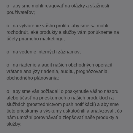
o aby sme mohli reagovať na otázky a sťažnosti
používateľov;
o na vytvorenie vášho profilu, aby sme sa mohli
rozhodnúť, aké produkty a služby vám ponúkneme na
účely priameho marketingu;
o na vedenie interných záznamov;
o na riadenie a audit našich obchodných operácií
vrátane analýzy riadenia, auditu, prognózovania,
obchodného plánovania;
o aby sme vás požiadali o poskytnutie vášho názoru
alebo účasť na prieskumoch o našich produktoch a
službách (prostredníctvom push notifikácií) a aby sme
tieto prieskumy a výskumy uskutočnili a analyzovali, čo
nám umožní porovnávať a zlepšovať naše produkty a
služby;