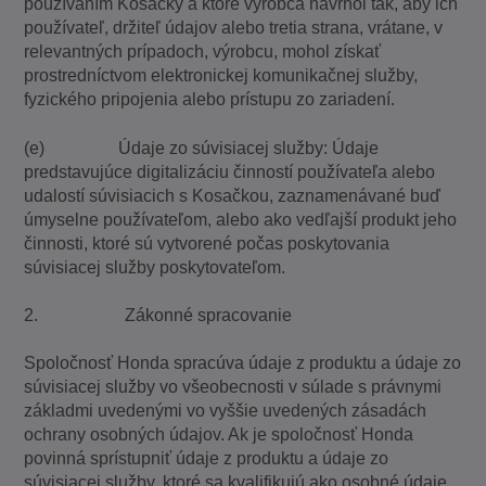
používaním Kosačky a ktoré výrobca navrhol tak, aby ich
používateľ, držiteľ údajov alebo tretia strana, vrátane, v
relevantných prípadoch, výrobcu, mohol získať
prostredníctvom elektronickej komunikačnej služby,
fyzického pripojenia alebo prístupu zo zariadení.
(e) Údaje zo súvisiacej služby: Údaje
predstavujúce digitalizáciu činností používateľa alebo
udalostí súvisiacich s Kosačkou, zaznamenávané buď
úmyselne používateľom, alebo ako vedľajší produkt jeho
činnosti, ktoré sú vytvorené počas poskytovania
súvisiacej služby poskytovateľom.
2. Zákonné spracovanie
Spoločnosť Honda spracúva údaje z produktu a údaje zo
súvisiacej služby vo všeobecnosti v súlade s právnymi
základmi uvedenými vo vyššie uvedených zásadách
ochrany osobných údajov. Ak je spoločnosť Honda
povinná sprístupniť údaje z produktu a údaje zo
súvisiacej služby, ktoré sa kvalifikujú ako osobné údaje,