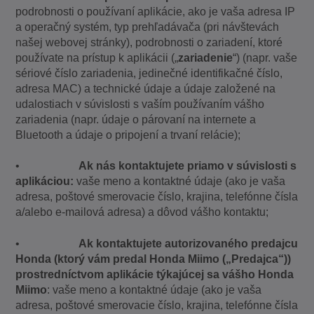
podrobnosti o používaní aplikácie, ako je vaša adresa IP
a operačný systém, typ prehľadávača (pri návštevách
našej webovej stránky), podrobnosti o zariadení, ktoré
používate na prístup k aplikácii („
zariadenie
“) (napr. vaše
sériové číslo zariadenia, jedinečné identifikačné číslo,
adresa MAC) a technické údaje a údaje založené na
udalostiach v súvislosti s vaším používaním vášho
zariadenia (napr. údaje o párovaní na internete a
Bluetooth a údaje o pripojení a trvaní relácie);
•
Ak nás kontaktujete priamo v súvislosti s
aplikáciou:
vaše meno a kontaktné údaje (ako je vaša
adresa, poštové smerovacie číslo, krajina, telefónne čísla
a/alebo e-mailová adresa) a dôvod vášho kontaktu;
•
Ak kontaktujete autorizovaného predajcu
Honda (ktorý vám predal Honda Miimo („Predajca“))
prostredníctvom aplikácie týkajúcej sa vášho Honda
Miimo
: vaše meno a kontaktné údaje (ako je vaša
adresa, poštové smerovacie číslo, krajina, telefónne čísla