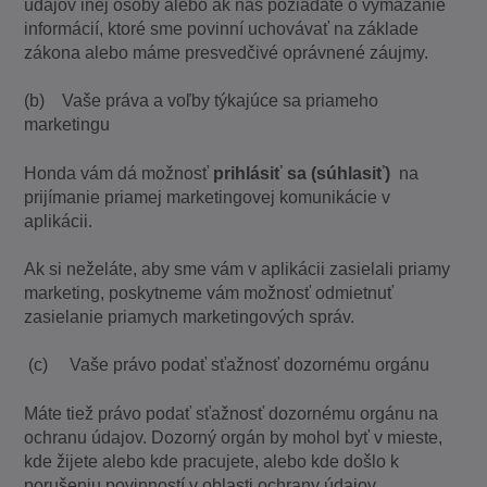
údajov inej osoby alebo ak nás požiadate o vymazanie
informácií, ktoré sme povinní uchovávať na základe
zákona alebo máme presvedčivé oprávnené záujmy.
(b) Vaše práva a voľby týkajúce sa priameho
marketingu
Honda vám dá možnosť
prihlásiť sa (súhlasiť)
na
prijímanie priamej marketingovej komunikácie v
aplikácii.
Ak si neželáte, aby sme vám v aplikácii zasielali priamy
marketing, poskytneme vám možnosť odmietnuť
zasielanie priamych marketingových správ.
(c) Vaše právo podať sťažnosť dozornému orgánu
Máte tiež právo podať sťažnosť dozornému orgánu na
ochranu údajov. Dozorný orgán by mohol byť v mieste,
kde žijete alebo kde pracujete, alebo kde došlo k
porušeniu povinností v oblasti ochrany údajov.