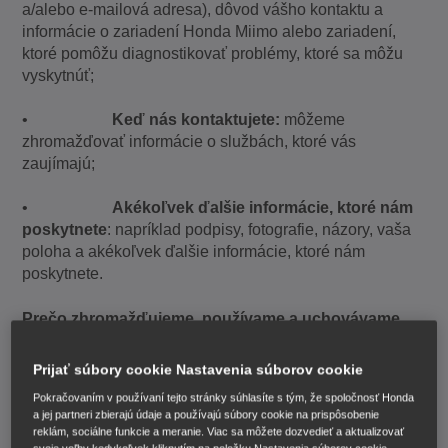
a/alebo e-mailová adresa), dôvod vášho kontaktu a
informácie o zariadení Honda Miimo alebo zariadení,
ktoré pomôžu diagnostikovať problémy, ktoré sa môžu
vyskytnúť;
•
Keď nás kontaktujete:
môžeme
zhromažďovať informácie o službách, ktoré vás
zaujímajú;
•
Akékoľvek ďalšie informácie, ktoré nám
poskytnete
: napríklad podpisy, fotografie, názory, vaša
poloha a akékoľvek ďalšie informácie, ktoré nám
poskytnete.
Prečo zhromažďujeme, používame a uchovávame
tieto osobné údaje
Prijať súbory cookie Nastavenia súborov cookie
Vaše osobné údaje zhromažďujeme, používame a
Pokračovaním v používaní tejto stránky súhlasíte s tým, že spoločnosť Honda
ukladáme z dôvodov uvedených nižšie.
a jej partneri zbierajú údaje a používajú súbory cookie na prispôsobenie
reklám, sociálne funkcie a meranie. Viac sa môžete dozvedieť a aktualizovať