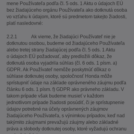
mene Používateľa podľa čl. 5 ods. 1 Aktu o údajoch EÚ
bez žiadajúceho orgánu Používateľa ako dotknutá osoba
vo vzťahu k údajom, ktoré sú predmetom takejto žiadosti,
platí nasledovné:
2.2.1 Ak vieme, že žiadajúci Používateľ
nie je
dotknutou osobou, budeme od žiadajúceho Používateľa
alebo tretej strany žiadajúcej podľa čl. 5 ods. 1 Aktu
o údajoch EÚ požadovať, aby predložili dôkaz, že
dotknutá osoba vyjadrila súhlas (čl. 6 ods. 1 písm. a)
GDPR. Ak Používateľ nemôže poskytnúť dôkaz o
súhlase dotknutej osoby, spoločnosť Honda môže
sprístupniť údaje na základe oprávneného záujmu podľa
článku 6 ods. 1 písm. f) GDPR ako právneho základu. V
takom prípade však budeme musieť v každom
jednotlivom prípade žiadosti posúdiť, či je sprístupnenie
údajov potrebné na účely oprávnených záujmov
žiadajúceho Používateľa, s výnimkou prípadov, keď nad
takýmito záujmami prevažujú záujmy alebo základné
práva a slobody dotknutej osoby, ktoré vyžadujú ochranu