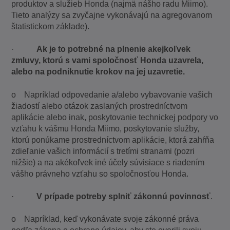
produktov a služieb Honda (najmä nášho radu Miimo).
Tieto analýzy sa zvyčajne vykonávajú na agregovanom
štatistickom základe).
·
Ak je to potrebné na plnenie akejkoľvek
zmluvy, ktorú s vami spoločnosť Honda uzavrela,
alebo na podniknutie krokov na jej uzavretie.
o Napríklad odpovedanie a/alebo vybavovanie vašich
žiadostí alebo otázok zaslaných prostredníctvom
aplikácie alebo inak, poskytovanie technickej podpory vo
vzťahu k vášmu Honda Miimo, poskytovanie služby,
ktorú ponúkame prostredníctvom aplikácie, ktorá zahŕňa
zdieľanie vašich informácií s tretími stranami (pozri
nižšie) a na akékoľvek iné účely súvisiace s riadením
vášho právneho vzťahu so spoločnosťou Honda.
·
V prípade potreby splniť zákonnú povinnosť
.
o Napríklad, keď vykonávate svoje zákonné práva