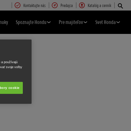
Kontaktujte nás
Predajca
Katalóg a cenník
nuky
Spoznajte Hondu
Pre majiteľov
Svet Honda
e a používajú
ovať svoje voľby
úbory cookie