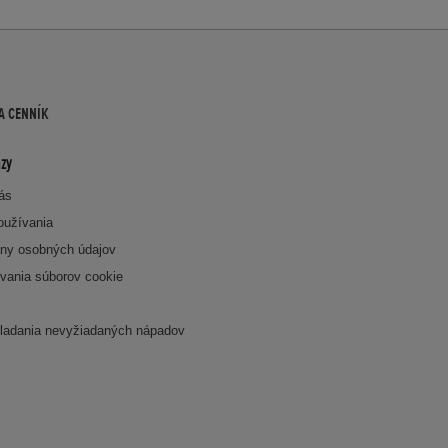
A CENNÍK
zy
nás
oužívania
ny osobných údajov
vania súborov cookie
k
ladania nevyžiadaných nápadov