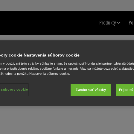
Produkty
Po
úbory cookie Nastavenia súborov cookie
v používaní tejto stránky súhlasíte s tým, že spoločnosť Honda a jej partneri zbierajú údaj
e na prispôsobenie reklám, sociálne funkcie a meranie. Viac sa môžete dozvedieť a aktualiz
liknutím na položku Nastavenia súborov cookie.
 súborov cookie
Zamietnuť všetky
Prijať s