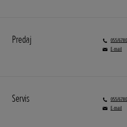
Predaj
055/6780
E-mail
Servis
055/6780
E-mail