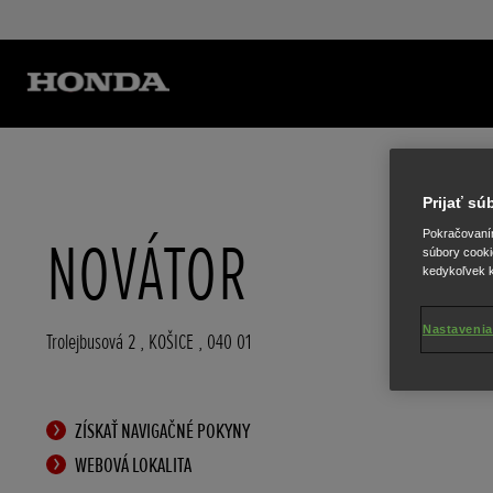
Prijať s
Pokračovaním 
NOVÁTOR
súbory cooki
kedykoľvek k
Nastavenia
Trolejbusová 2
,
KOŠICE
,
040 01
ZÍSKAŤ NAVIGAČNÉ POKYNY
WEBOVÁ LOKALITA