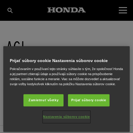
AGI
Prijať súbory cookie Nastavenia súborov cookie
Električná 23
,
TRENČÍN
,
911 01
Pokračovaním v používaní tejto stránky súhlasíte s tým, že spoločnosť Honda
a jej partneri zbierajú údaje a používajú súbory cookie na prispôsobenie
reklám, sociálne funkcie a meranie. Viac sa môžete dozvedieť a aktualizovať
svoje voľby kedykoľvek kliknutím na položku Nastavenia súborov cookie.
Zamietnuť všetky
Prijať súbory cookie
ZÍSKAŤ NAVIGAČNÉ POKYNY
WEBOVÁ LOKALITA
Nastavenia súborov cookie