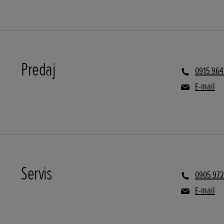
Predaj
0915 964
E-mail
Servis
0905 972
E-mail