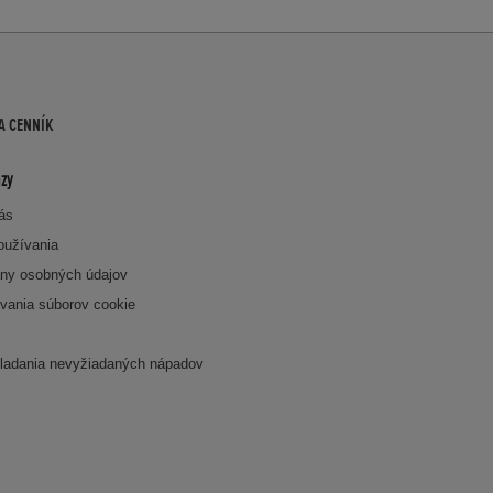
A CENNÍK
zy
nás
oužívania
ny osobných údajov
vania súborov cookie
k
ladania nevyžiadaných nápadov