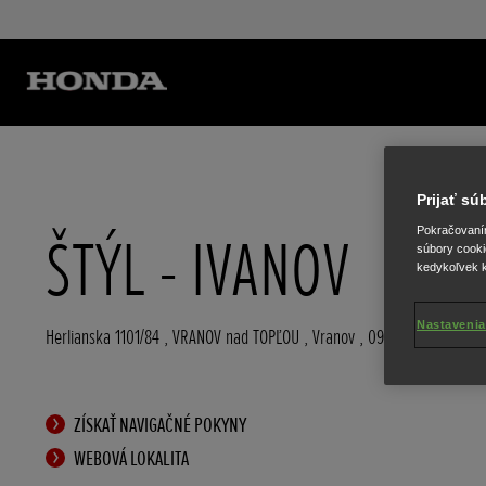
Prijať s
Pokračovaním 
ŠTÝL - IVANOV
súbory cooki
kedykoľvek k
Nastavenia
Herlianska 1101/84
,
VRANOV nad TOPĽOU
,
Vranov
,
093 01
ZÍSKAŤ NAVIGAČNÉ POKYNY
WEBOVÁ LOKALITA