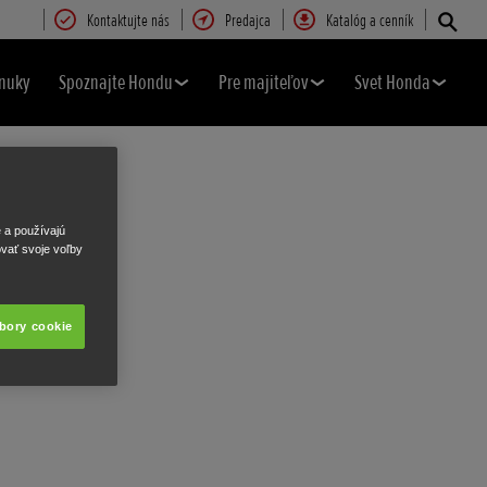
Kontaktujte nás
Predajca
Katalóg a cenník
nuky
Spoznajte Hondu
Pre majiteľov
Svet Honda
e a používajú
ovať svoje voľby
úbory cookie