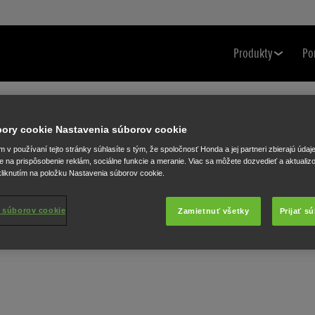
Produkty
Po
úbory cookie Nastavenia súborov cookie
v používaní tejto stránky súhlasíte s tým, že spoločnosť Honda a jej partneri zbierajú údaj
e na prispôsobenie reklám, sociálne funkcie a meranie. Viac sa môžete dozvedieť a aktualiz
liknutím na položku Nastavenia súborov cookie.
 súborov cookie
Zamietnuť všetky
Prijať s