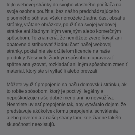
tejto webovej stránky do svojho vlastného počítača na
svoje osobné použitie, bez nášho predchádzajúceho
písomného súhlasu však nemôžete žiadnu časť obsahu
stránky, vrátane obrázkov, použiť na svojej webovej
stránke ani žiadnym iným verejným alebo komerčným
spôsobom. To znamená, že nemôžete zverejňovať ani
opätovne distribuovať žiadnu časť našej webovej
stránky, pokiaľ nie ste držiteľom licencie na naše
produkty. Nesmiete žiadnym spôsobom upravovať,
spätne analyzovať, rozkladať ani iným spôsobom zmeniť
materiál, ktorý ste si vytlačili alebo prevzali.
Môžete využiť prepojenie na našu domovskú stránku, ak
to robíte spôsobom, ktorý je poctivý, legálny a
nepoškodzuje naše dobré meno ani ho nevyužíva.
Nesmiete uviesť prepojenie tak, aby vytváralo dojem, že
predstavuje akúkoľvek formu prepojenia, schválenia
alebo poverenia z našej strany tam, kde žiadne takéto
skutočnosti neexistujú.