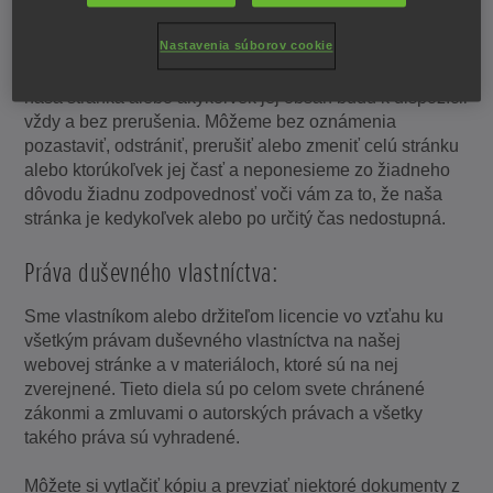
Prístup na stránku:
Nastavenia súborov cookie
Naším cieľom je zabezpečiť, aby bola naša stránka
dostupná pre používateľov, ale nemôžeme zaručiť, že
naša stránka alebo akýkoľvek jej obsah budú k dispozícii
vždy a bez prerušenia. Môžeme bez oznámenia
pozastaviť, odstrániť, prerušiť alebo zmeniť celú stránku
alebo ktorúkoľvek jej časť a neponesieme zo žiadneho
dôvodu žiadnu zodpovednosť voči vám za to, že naša
stránka je kedykoľvek alebo po určitý čas nedostupná.
Práva duševného vlastníctva:
Sme vlastníkom alebo držiteľom licencie vo vzťahu ku
všetkým právam duševného vlastníctva na našej
webovej stránke a v materiáloch, ktoré sú na nej
zverejnené. Tieto diela sú po celom svete chránené
zákonmi a zmluvami o autorských právach a všetky
takého práva sú vyhradené.
Môžete si vytlačiť kópiu a prevziať niektoré dokumenty z