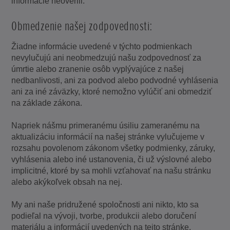
informácie neoverili.
Obmedzenie našej zodpovednosti:
Žiadne informácie uvedené v týchto podmienkach
nevylučujú ani neobmedzujú našu zodpovednosť za
úmrtie alebo zranenie osôb vyplývajúce z našej
nedbanlivosti, ani za podvod alebo podvodné vyhlásenia
ani za iné záväzky, ktoré nemožno vylúčiť ani obmedziť
na základe zákona.
Napriek nášmu primeranému úsiliu zameranému na
aktualizáciu informácií na našej stránke vylučujeme v
rozsahu povolenom zákonom všetky podmienky, záruky,
vyhlásenia alebo iné ustanovenia, či už výslovné alebo
implicitné, ktoré by sa mohli vzťahovať na našu stránku
alebo akýkoľvek obsah na nej.
My ani naše pridružené spoločnosti ani nikto, kto sa
podieľal na vývoji, tvorbe, produkcii alebo doručení
materiálu a informácií uvedených na tejto stránke,