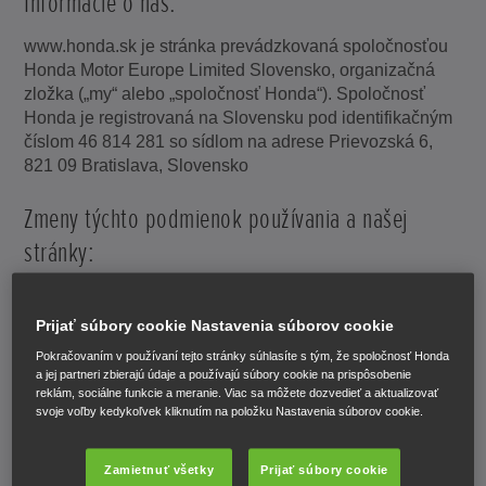
Informácie o nás:
www.honda.sk je stránka prevádzkovaná spoločnosťou
Honda Motor Europe Limited Slovensko, organizačná
zložka („my“ alebo „spoločnosť Honda“). Spoločnosť
Honda je registrovaná na Slovensku pod identifikačným
číslom 46 814 281 so sídlom na adrese Prievozská 6,
821 09 Bratislava, Slovensko
Zmeny týchto podmienok používania a našej
stránky:
Tieto podmienky môžeme kedykoľvek upraviť zmenou
tejto stránky. Občas si túto stránku prezrite, aby ste si
Prijať súbory cookie Nastavenia súborov cookie
všimli všetky vykonané zmeny, pretože budú pre vás
Pokračovaním v používaní tejto stránky súhlasíte s tým, že spoločnosť Honda
záväzné.
a jej partneri zbierajú údaje a používajú súbory cookie na prispôsobenie
reklám, sociálne funkcie a meranie. Viac sa môžete dozvedieť a aktualizovať
svoje voľby kedykoľvek kliknutím na položku Nastavenia súborov cookie.
Našu stránku môžeme príležitostne aktualizovať a
kedykoľvek môžeme zmeniť jej obsah.
Zamietnuť všetky
Prijať súbory cookie