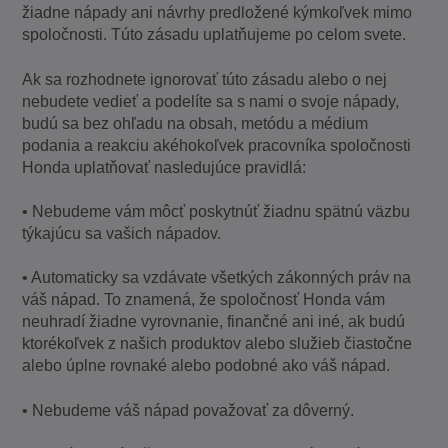
žiadne nápady ani návrhy predložené kýmkoľvek mimo
spoločnosti. Túto zásadu uplatňujeme po celom svete.
Ak sa rozhodnete ignorovať túto zásadu alebo o nej
nebudete vedieť a podelíte sa s nami o svoje nápady,
budú sa bez ohľadu na obsah, metódu a médium
podania a reakciu akéhokoľvek pracovníka spoločnosti
Honda uplatňovať nasledujúce pravidlá:
• Nebudeme vám môcť poskytnúť žiadnu spätnú väzbu
týkajúcu sa vašich nápadov.
• Automaticky sa vzdávate všetkých zákonných práv na
váš nápad. To znamená, že spoločnosť Honda vám
neuhradí žiadne vyrovnanie, finančné ani iné, ak budú
ktorékoľvek z našich produktov alebo služieb čiastočne
alebo úplne rovnaké alebo podobné ako váš nápad.
• Nebudeme váš nápad považovať za dôverný.