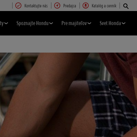
Kontaktujte nás
Predajca
Katalóg a cenník
ty
Spoznajte Hondu
Pre majiteľov
Svet Honda