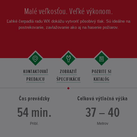
Malé veľkosťou. Veľké výkonom.
Ľahké čerpadlá radu WX dokážu vytvoriť pôsobivý tlak. Sú ideálne na
postrekovanie, zavlažovanie ako aj na hasenie požiarov.
KONTAKTOVAŤ
ZOBRAZIŤ
POZRITE SI
PREDAJCU
ŠPECIFIKÁCIE
KATALÓG
Čas prevádzky
Celková výtlačná výška
54 min.
37 – 40
Pribl.
Metrov