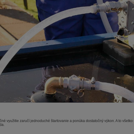
né využitie zaručí jednoduché štartovanie a ponúka dostatočný výkon. A to všetk
da.