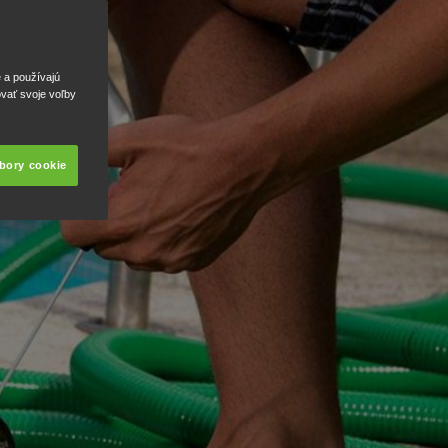
e a používajú
ovať svoje voľby
úbory cookie