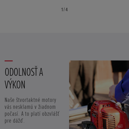
1
/
4
ODOLNOSŤ A
VÝKON
Naše štvortaktné motory
vás nesklamú v žiadnom
počasí. A to platí obzvlášť
pre dážď.