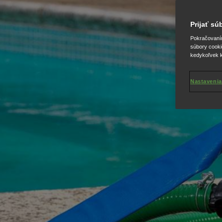
Prijať s
Pokračovaním 
súbory cooki
kedykoľvek k
Nastavenia