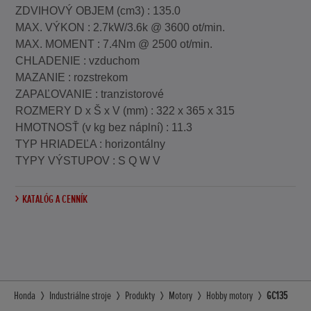
ZDVIHOVÝ OBJEM (cm3) : 135.0
MAX. VÝKON : 2.7kW/3.6k @ 3600 ot/min.
MAX. MOMENT : 7.4Nm @ 2500 ot/min.
CHLADENIE : vzduchom
MAZANIE : rozstrekom
ZAPAĽOVANIE : tranzistorové
ROZMERY D x Š x V (mm) : 322 x 365 x 315
HMOTNOSŤ (v kg bez náplní) : 11.3
TYP HRIADEĽA : horizontálny
TYPY VÝSTUPOV : S Q W V
KATALÓG A CENNÍK
Honda
Industriálne stroje
Produkty
Motory
Hobby motory
GC135