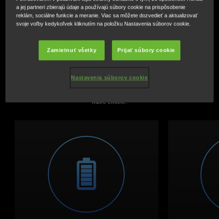
a jej partneri zbierajú údaje a používajú súbory cookie na prispôsobenie
reklám, sociálne funkcie a meranie. Viac sa môžete dozvedieť a aktualizovať
svoje voľby kedykoľvek kliknutím na položku Nastavenia súborov cookie.
Vysoký výkon. Nízke emisie.
Zamietnuť všetky
Prijať súbory cookie
Jeho novovyvinutý, vysokovýkonný motor má integrované
vstrekovanie paliva. Dá sa spustiť dvoma jednoduchými krokmi – stačí
Nastavenia súborov cookie
otočiť spínačom a potiahnuť za lanko. Zároveň je aj veľmi úsporný,
pretože prináša pôsobivé množstvo energie a zároveň si zachováva
nízke emisie.