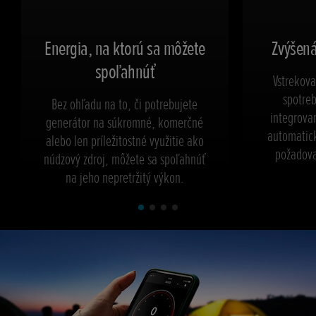
Energia, na ktorú sa môžete
Zvýšená
spoľahnúť
Vstrekova
spotreb
Bez ohľadu na to, či potrebujete
integrova
generátor na súkromné, komerčné
automatic
alebo len príležitostné využitie ako
požadova
núdzový zdroj, môžete sa spoľahnúť
na jeho nepretržitý výkon.