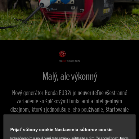
Malý, ale výkonný
Nový generátor Honda EU32i
je neuveriteľne všestranné
zariadenie so špičkovými funkciami a inteligentným
dizajnom, ktorý zjednodušuje jeho používanie, štartovanie
a prenášanie.
Prijať súbory cookie Nastavenia súborov cookie
Pokračovaním v používaní tejto stránky súhlasíte s tým, že spoločnosť Honda