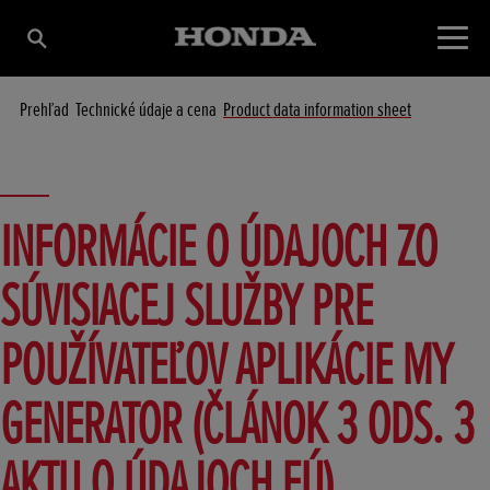
Prehľad
Technické údaje a cena
Product data information sheet
INFORMÁCIE O ÚDAJOCH ZO
SÚVISIACEJ SLUŽBY PRE
POUŽÍVATEĽOV APLIKÁCIE MY
GENERATOR (ČLÁNOK 3 ODS. 3
AKTU O ÚDAJOCH EÚ)