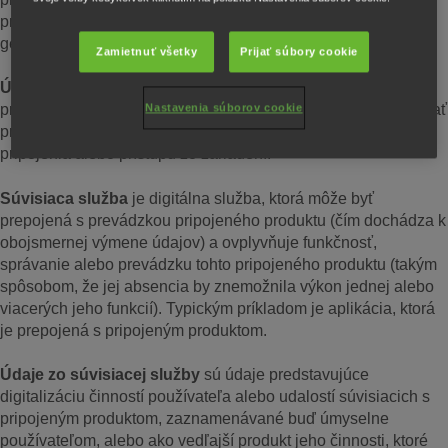
pripojenia alebo prístupu zo zariadení (napr. pripojený
generátor);
Zamietnuť všetky
Prijať súbory cookie
Údaje z produktu
sú údaje, ktoré vznikli používaním
Nastavenia súborov cookie
pripojeného produktu, ktoré sú navrhnuté tak, aby sa dali získať
prostredníctvom elektronickej komunikačnej služby, fyzického
pripojenia alebo prístupu zo zariadení.
Súvisiaca služba
je digitálna služba, ktorá môže byť
prepojená s prevádzkou pripojeného produktu (čím dochádza k
obojsmernej výmene údajov) a ovplyvňuje funkčnosť,
správanie alebo prevádzku tohto pripojeného produktu (takým
spôsobom, že jej absencia by znemožnila výkon jednej alebo
viacerých jeho funkcií). Typickým príkladom je aplikácia, ktorá
je prepojená s pripojeným produktom.
Údaje zo súvisiacej služby
sú údaje predstavujúce
digitalizáciu činností používateľa alebo udalostí súvisiacich s
pripojeným produktom, zaznamenávané buď úmyselne
používateľom, alebo ako vedľajší produkt jeho činnosti, ktoré