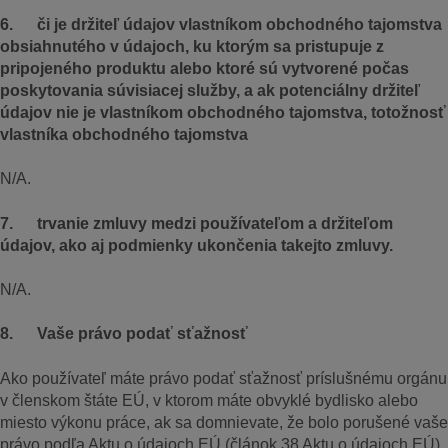
6. či je držiteľ údajov vlastníkom obchodného tajomstva
obsiahnutého v údajoch, ku ktorým sa pristupuje z
pripojeného produktu alebo ktoré sú vytvorené počas
poskytovania súvisiacej služby, a ak potenciálny držiteľ
údajov nie je vlastníkom obchodného tajomstva, totožnosť
vlastníka obchodného tajomstva
N/A.
7. trvanie zmluvy medzi používateľom a držiteľom
údajov, ako aj podmienky ukončenia takejto zmluvy.
N/A.
8. Vaše právo podať sťažnosť
Ako používateľ máte právo podať sťažnosť príslušnému orgánu
v členskom štáte EÚ, v ktorom máte obvyklé bydlisko alebo
miesto výkonu práce, ak sa domnievate, že bolo porušené vaše
právo podľa Aktu o údajoch EÚ (článok 38 Aktu o údajoch EÚ).