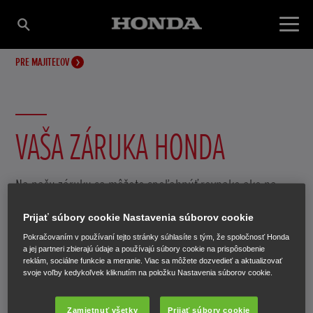
PRE MAJITEĽOV
VAŠA ZÁRUKA HONDA
Na našu záruku sa môžete spoľahnúť rovnako ako na
naše motorové stroje.
Prijať súbory cookie Nastavenia súborov cookie
Pokračovaním v používaní tejto stránky súhlasíte s tým, že spoločnosť Honda
a jej partneri zbierajú údaje a používajú súbory cookie na prispôsobenie
reklám, sociálne funkcie a meranie. Viac sa môžete dozvedieť a aktualizovať
svoje voľby kedykoľvek kliknutím na položku Nastavenia súborov cookie.
Zamietnuť všetky
Prijať súbory cookie