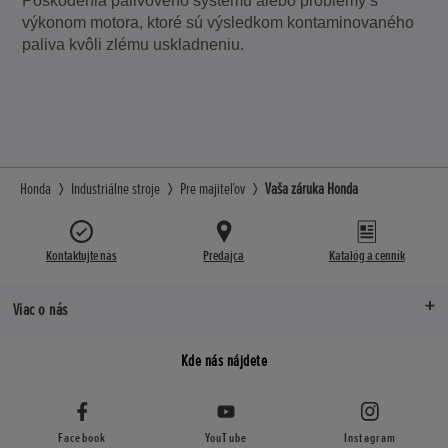
Poškodenia palivového systému alebo problémy s
výkonom motora, ktoré sú výsledkom kontaminovaného
paliva kvôli zlému uskladneniu.
Honda
Industriálne stroje
Pre majiteľov
Vaša záruka Honda
Kontaktujte nás
Predajca
Katalóg a cenník
Viac o nás
Kde nás nájdete
Facebook
YouTube
Instagram