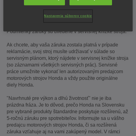
Originál Honda záruka
Nastavenia súborov cookie
Pre všetky motorové stroje Honda platí spotrebiteľská
záruka, pokrývajúca výrobné chyby aj chyby materiálu.
Podmienky záruky sú uvedené v servisnej knižke stroja.
Ak chcete, aby vaša záruka zostala platná v prípade
reklamácie, svoj stroj musíte udržiavať v súlade so
servisným plánom, ktorý nájdete v servisnej knižke stroja
(so záznamami všetkých servisných prác). Servisné
práce umožnite vykonať len autorizovaným predajcom
motorových strojov Honda a vždy použite originálne
diely Honda.
"Navrhnuté pre výkon a dlhú životnosť" nie je iba
prázdna fráza. Je to dôvod, prečo Honda na Slovensku
pre vybrané produkty štandardne poskytuje rozšírenú, až
5-ročnú záruku pre spotrebiteľov. Informujte sa u vášho
predajcu motorových strojov Honda, či sa rozšírená
záruka vzťahuje aj na vami zakúpený model. V rámci