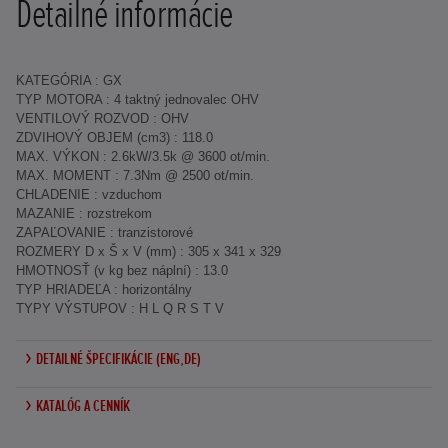
Detailné informácie
KATEGÓRIA : GX
TYP MOTORA : 4 taktný jednovalec OHV
VENTILOVÝ ROZVOD : OHV
ZDVIHOVÝ OBJEM (cm3) : 118.0
MAX. VÝKON : 2.6kW/3.5k @ 3600 ot/min.
MAX. MOMENT : 7.3Nm @ 2500 ot/min.
CHLADENIE : vzduchom
MAZANIE : rozstrekom
ZAPAĽOVANIE : tranzistorové
ROZMERY D x Š x V (mm) : 305 x 341 x 329
HMOTNOSŤ (v kg bez náplní) : 13.0
TYP HRIADEĽA : horizontálny
TYPY VÝSTUPOV : H L Q R S T V
DETAILNÉ ŠPECIFIKÁCIE (ENG,DE)
KATALÓG A CENNÍK