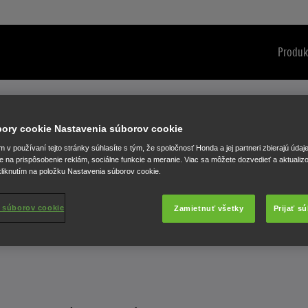
Produk
úbory cookie Nastavenia súborov cookie
v používaní tejto stránky súhlasíte s tým, že spoločnosť Honda a jej partneri zbierajú údaj
e na prispôsobenie reklám, sociálne funkcie a meranie. Viac sa môžete dozvedieť a aktualiz
liknutím na položku Nastavenia súborov cookie.
 súborov cookie
Zamietnuť všetky
Prijať s