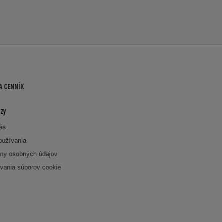
A CENNÍK
zy
nás
oužívania
ny osobných údajov
vania súborov cookie
k