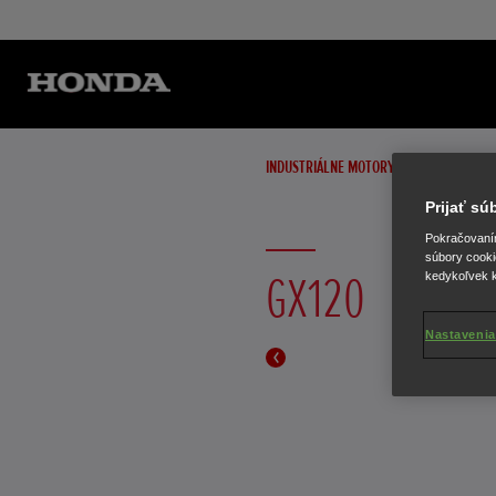
INDUSTRIÁLNE MOTORY
Prijať s
Pokračovaním 
súbory cooki
GX120
kedykoľvek k
Nastavenia