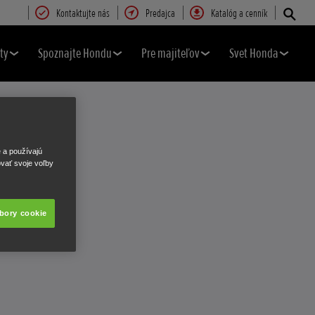
Kontaktujte nás
Predajca
Katalóg a cenník
ty
Spoznajte Hondu
Pre majiteľov
Svet Honda
e a používajú
ovať svoje voľby
úbory cookie