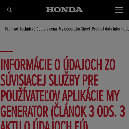
Prehľad
Technické údaje a cena
My Generator Sheet
Product data informati
INFORMÁCIE O ÚDAJOCH ZO
SÚVISIACEJ SLUŽBY PRE
POUŽÍVATEĽOV APLIKÁCIE MY
GENERATOR (ČLÁNOK 3 ODS. 3
AKTU O ÚDAJOCH EÚ)