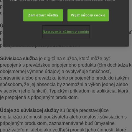
pripojenia alebo prístupu zo zariadení (napr. pripojený
generátor);
Zamietnuť všetky
Prijať súbory cookie
Údaje z produktu
sú údaje, ktoré vznikli používaním
Nastavenia súborov cookie
pripojeného produktu, ktoré sú navrhnuté tak, aby sa dali získať
prostredníctvom elektronickej komunikačnej služby, fyzického
pripojenia alebo prístupu zo zariadení.
Súvisiaca služba
je digitálna služba, ktorá môže byť
prepojená s prevádzkou pripojeného produktu (čím dochádza k
obojsmernej výmene údajov) a ovplyvňuje funkčnosť,
správanie alebo prevádzku tohto pripojeného produktu (takým
spôsobom, že jej absencia by znemožnila výkon jednej alebo
viacerých jeho funkcií). Typickým príkladom je aplikácia, ktorá
je prepojená s pripojeným produktom.
Údaje zo súvisiacej služby
sú údaje predstavujúce
digitalizáciu činností používateľa alebo udalostí súvisiacich s
pripojeným produktom, zaznamenávané buď úmyselne
používateľom, alebo ako vedľajší produkt jeho činnosti, ktoré