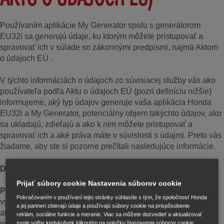
Používaním aplikácie My Generator spolu s generátorom
EU32i sa generujú údaje, ku ktorým môžete pristupovať a
spravovať ich v súlade so zákonnými predpismi, najmä Aktom
o údajoch EÚ .
V týchto informáciách o údajoch zo súvisiacej služby vás ako
používateľa podľa Aktu o údajoch EÚ (pozri definíciu nižšie)
informujeme, aký typ údajov generuje vaša aplikácia Honda
EU32i a My Generator, potenciálny objem takýchto údajov, ako
sa ukladajú, zdieľajú a ako k nim môžete pristupovať a
spravovať ich a aké práva máte v súvislosti s údajmi. Preto vás
žiadame, aby ste si pozorne prečítali nasledujúce informácie.
Definície
Prijať súbory cookie Nastavenia súborov cookie
Pripojený produkt
je predmet, ktorý slúži na získavanie,
Pokračovaním v používaní tejto stránky súhlasíte s tým, že spoločnosť Honda
vytváranie alebo zber údajov týkajúcich sa jeho používania
a jej partneri zbierajú údaje a používajú súbory cookie na prispôsobenie
alebo prostredia, ktorý je schopný prenášať údaje z produktu
reklám, sociálne funkcie a meranie. Viac sa môžete dozvedieť a aktualizovať
prostredníctvom elektronickej komunikačnej služby, fyzického
svoje voľby kedykoľvek kliknutím na položku Nastavenia súborov cookie.