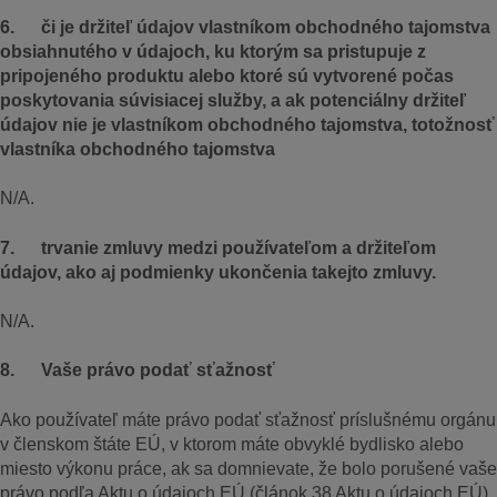
6. či je držiteľ údajov vlastníkom obchodného tajomstva
obsiahnutého v údajoch, ku ktorým sa pristupuje z
pripojeného produktu alebo ktoré sú vytvorené počas
poskytovania súvisiacej služby, a ak potenciálny držiteľ
údajov nie je vlastníkom obchodného tajomstva, totožnosť
vlastníka obchodného tajomstva
N/A.
7. trvanie zmluvy medzi používateľom a držiteľom
údajov, ako aj podmienky ukončenia takejto zmluvy.
N/A.
8. Vaše právo podať sťažnosť
Ako používateľ máte právo podať sťažnosť príslušnému orgánu
v členskom štáte EÚ, v ktorom máte obvyklé bydlisko alebo
miesto výkonu práce, ak sa domnievate, že bolo porušené vaše
právo podľa Aktu o údajoch EÚ (článok 38 Aktu o údajoch EÚ).