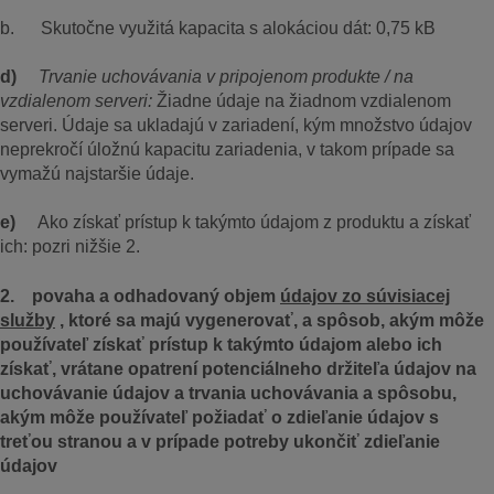
b. Skutočne využitá kapacita s alokáciou dát: 0,75 kB
d)
Trvanie uchovávania v pripojenom produkte / na
vzdialenom serveri:
Žiadne údaje na žiadnom vzdialenom
serveri. Údaje sa ukladajú v zariadení, kým množstvo údajov
neprekročí úložnú kapacitu zariadenia, v takom prípade sa
vymažú najstaršie údaje.
e)
Ako získať prístup k takýmto údajom z produktu a získať
ich: pozri nižšie 2.
2. povaha a odhadovaný objem
údajov zo súvisiacej
služby
, ktoré sa majú vygenerovať, a spôsob, akým môže
používateľ získať prístup k takýmto údajom alebo ich
získať, vrátane opatrení potenciálneho držiteľa údajov na
uchovávanie údajov a trvania uchovávania a spôsobu,
akým môže používateľ požiadať o zdieľanie údajov s
treťou stranou a v prípade potreby ukončiť zdieľanie
údajov