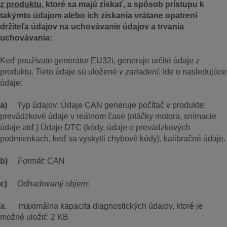
z produktu
, ktoré sa majú získať, a spôsob prístupu k
takýmto údajom alebo ich získania vrátane opatrení
držiteľa údajov na uchovávanie údajov a trvania
uchovávania:
Keď používate generátor EU32i, generuje určité údaje z
produktu. Tieto údaje sú uložené
v zariadení
. Ide o nasledujúce
údaje:
a)
Typ údajov: Údaje CAN generuje počítač v produkte:
prevádzkové údaje v reálnom čase (otáčky motora, snímacie
údaje atď.) Údaje DTC (kódy, údaje o prevádzkových
podmienkach, keď sa vyskytli chybové kódy), kalibračné údaje.
b)
Formát
: CAN
c)
Odhadovaný objem
:
a. maximálna kapacita diagnostických údajov, ktoré je
možné uložiť: 2 KB