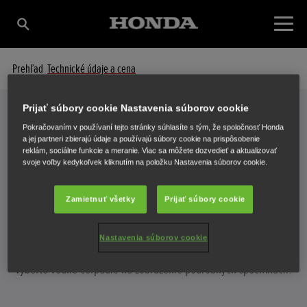
Prehľad
Technické údaje a cena
Prijať súbory cookie Nastavenia súborov cookie
Pokračovaním v používaní tejto stránky súhlasíte s tým, že spoločnosť Honda
Technické údaje a cena
a jej partneri zbierajú údaje a používajú súbory cookie na prispôsobenie
reklám, sociálne funkcie a meranie. Viac sa môžete dozvedieť a aktualizovať
PODROBNÝ POHĽAD NA VAŠE VODNÉ
svoje voľby kedykoľvek kliknutím na položku Nastavenia súborov cookie.
ČERPADLO
Zamietnuť všetky
Prijať súbory cookie
Nastavenia súborov cookie
Vyberte vodné čerpadlo na zobrazenie podrobných špecifikácií.