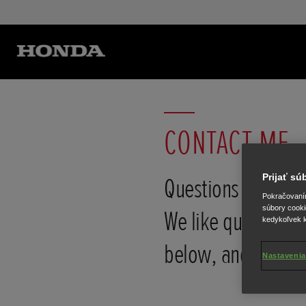
CONTACT ME
Prijať s
Questions about H
Pokračovaním 
súbory cooki
We like questions. F
kedykoľvek k
below, and we'll g
Nastavenia