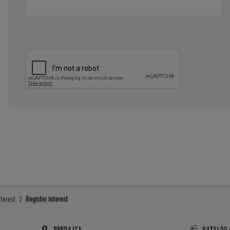
nterest
Register interest
PREDAJCA
KATALÓG 