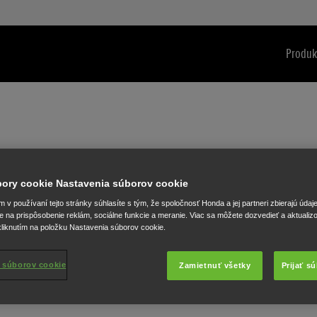
Produk
úbory cookie Nastavenia súborov cookie
onda? Ask away.
v používaní tejto stránky súhlasíte s tým, že spoločnosť Honda a jej partneri zbierajú údaj
e na prispôsobenie reklám, sociálne funkcie a meranie. Viac sa môžete dozvedieť a aktualiz
ill in the fields
liknutím na položku Nastavenia súborov cookie.
et back to you.
 súborov cookie
Zamietnuť všetky
Prijať s