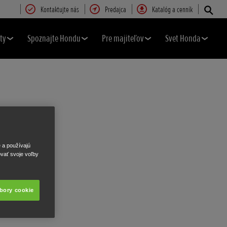
Kontaktujte nás
Predajca
Katalóg a cenník
ty
Spoznajte Hondu
Pre majiteľov
Svet Honda
e a používajú
ovať svoje voľby
úbory cookie