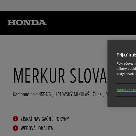
Prijať s
Pokračovaním 
MERKUR SLOVAKIA
súbory cooki
kedykoľvek k
Nastavenia
Kamenné pole 4554/6
,
LIPTOVSKÝ MIKULÁŠ
,
Žilina
,
031 01
ZÍSKAŤ NAVIGAČNÉ POKYNY
WEBOVÁ LOKALITA