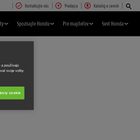
Kontaktujte nás
Predajca
Katalóg a cenník
ty
Spoznajte Hondu
Pre majiteľov
Svet Honda
e a používajú
ovať svoje voľby
úbory cookie