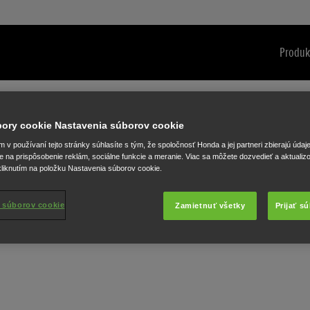
Produk
úbory cookie Nastavenia súborov cookie
v používaní tejto stránky súhlasíte s tým, že spoločnosť Honda a jej partneri zbierajú údaj
e na prispôsobenie reklám, sociálne funkcie a meranie. Viac sa môžete dozvedieť a aktualiz
liknutím na položku Nastavenia súborov cookie.
 súborov cookie
Zamietnuť všetky
Prijať s