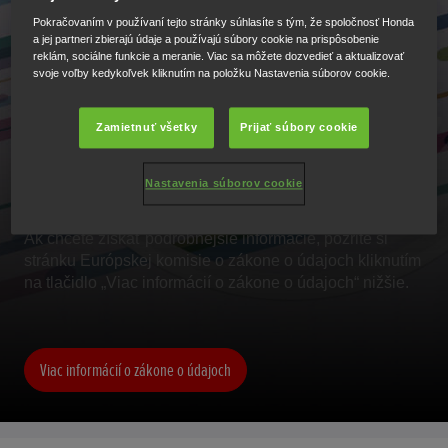
záujmom o tieto údaje spravodlivý prístup k
Pokračovaním v používaní tejto stránky súhlasíte s tým, že spoločnosť Honda
vygenerovaným údajom a väčšiu transparentnosť v
a jej partneri zbierajú údaje a používajú súbory cookie na prispôsobenie
reklám, sociálne funkcie a meranie. Viac sa môžete dozvedieť a aktualizovať
rámci vygenerovaných údajov. Taktiež podporí
svoje voľby kedykoľvek kliknutím na položku Nastavenia súborov cookie.
spoločnosti pri vývoji inovatívnych technológií
založených na dátach. Na dosiahnutie týchto cieľov
zákon o údajoch stanovuje niekoľko všeobecných
Zamietnuť všetky
Prijať súbory cookie
podmienok, za ktorých má podnik (alebo držiteľ údajov)
zákonnú povinnosť zdieľať údaje s používateľom a iným
Nastavenia súborov cookie
podnikom.
Ak chcete získať podrobnejšie informácie, pozrite si
stránku Európskej komisie o zákone o údajoch kliknutím
na tlačidlo „Viac informácií o zákone o údajoch“ nižšie.
Viac informácií o zákone o údajoch