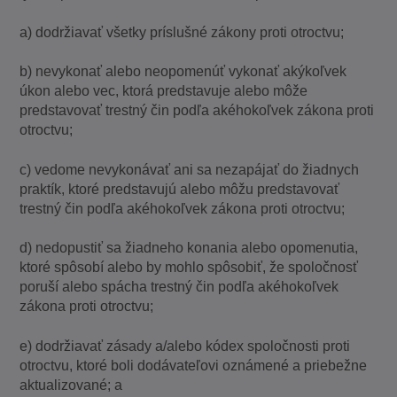
a) dodržiavať všetky príslušné zákony proti otroctvu;
b) nevykonať alebo neopomenúť vykonať akýkoľvek
úkon alebo vec, ktorá predstavuje alebo môže
predstavovať trestný čin podľa akéhokoľvek zákona proti
otroctvu;
c) vedome nevykonávať ani sa nezapájať do žiadnych
praktík, ktoré predstavujú alebo môžu predstavovať
trestný čin podľa akéhokoľvek zákona proti otroctvu;
d) nedopustiť sa žiadneho konania alebo opomenutia,
ktoré spôsobí alebo by mohlo spôsobiť, že spoločnosť
poruší alebo spácha trestný čin podľa akéhokoľvek
zákona proti otroctvu;
e) dodržiavať zásady a/alebo kódex spoločnosti proti
otroctvu, ktoré boli dodávateľovi oznámené a priebežne
aktualizované; a