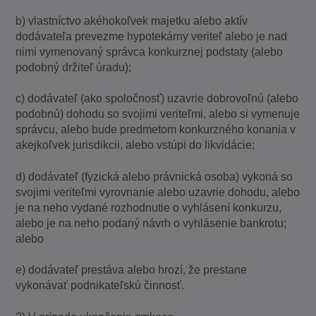
b) vlastníctvo akéhokoľvek majetku alebo aktív
dodávateľa prevezme hypotekárny veriteľ alebo je nad
nimi vymenovaný správca konkurznej podstaty (alebo
podobný držiteľ úradu);
c) dodávateľ (ako spoločnosť) uzavrie dobrovoľnú (alebo
podobnú) dohodu so svojimi veriteľmi, alebo si vymenuje
správcu, alebo bude predmetom konkurzného konania v
akejkoľvek jurisdikcii, alebo vstúpi do likvidácie;
d) dodávateľ (fyzická alebo právnická osoba) vykoná so
svojimi veriteľmi vyrovnanie alebo uzavrie dohodu, alebo
je na neho vydané rozhodnutie o vyhlásení konkurzu,
alebo je na neho podaný návrh o vyhlásenie bankrotu;
alebo
e) dodávateľ prestáva alebo hrozí, že prestane
vykonávať podnikateľskú činnosť.