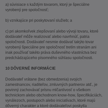
a) súvisiace s každým tovarom, ktorý je špeciálne
vyrobený pre spoločnosť;
b) vznikajúce pri poskytovaní služieb; a
c) pri akomkoľvek zlepšovaní alebo vývoji tovaru, ktoré
dodávateľ môže realizovať alebo navrhnúť, patria
spoločnosti. Dodávateľ nesmie dodávať takýto tovar
vyrobený špeciálne pre spoločnosť tretím stranám ani
inak používať takéto práva duševného vlastníctva bez
predchádzajúceho písomného súhlasu spoločnosti.
10 DÔVERNÉ INFORMÁCIE
Dodávateľ vrátane (bez obmedzenia) svojich
zamestnancov, riaditeľov, zmluvných partnerov atď., je
povinný zachovávať prísnu mlčanlivosť o všetkom
technickom alebo obchodnom know-how, špecifikáciách,
vynálezoch, postupoch alebo iniciatívach, ktoré majú
dôverný charakter a ktoré dodávateľovi poskytla