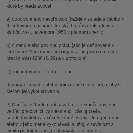
ktoré by predstavovali:
a) otroctvo alebo nevoľníctvo (každé v súlade s článkom
4 Dohovoru o ochrane ľudských práv a základných
slobôd zo 4. novembra 1950 v platnom znení);
b) nútenú alebo povinnú prácu [ako je definovaná v
Dohovore Medzinárodnej organizácie práce o nútenej
práci z roku 1930 (č. 29) a v protokole];
c) obchodovanie s ľuďmi; alebo
d) zorganizovanie alebo umožnenie cesty inej osoby s
cieľom jej vykorisťovania.
2) Dodávateľ bude dodržiavať a zabezpečí, aby jeho
vedúci pracovníci, zamestnanci, zástupcovia,
subdodávatelia a akékoľvek iné osoby, ktoré pre neho
alebo v jeho mene vykonávajú služby v súvislosti s
týmito podmienkami, dodržiavali tieto pravidlá: