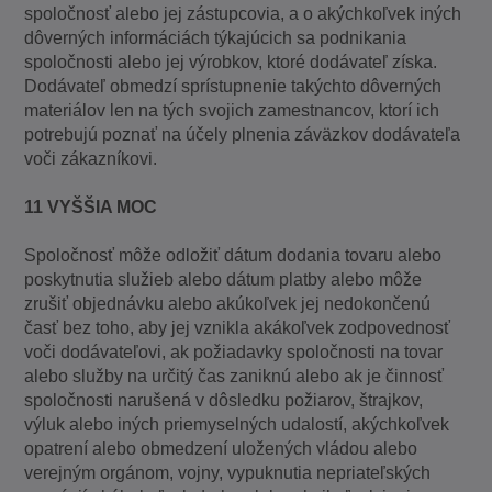
spoločnosť alebo jej zástupcovia, a o akýchkoľvek iných
dôverných informáciách týkajúcich sa podnikania
spoločnosti alebo jej výrobkov, ktoré dodávateľ získa.
Dodávateľ obmedzí sprístupnenie takýchto dôverných
materiálov len na tých svojich zamestnancov, ktorí ich
potrebujú poznať na účely plnenia záväzkov dodávateľa
voči zákazníkovi.
11 VYŠŠIA MOC
Spoločnosť môže odložiť dátum dodania tovaru alebo
poskytnutia služieb alebo dátum platby alebo môže
zrušiť objednávku alebo akúkoľvek jej nedokončenú
časť bez toho, aby jej vznikla akákoľvek zodpovednosť
voči dodávateľovi, ak požiadavky spoločnosti na tovar
alebo služby na určitý čas zaniknú alebo ak je činnosť
spoločnosti narušená v dôsledku požiarov, štrajkov,
výluk alebo iných priemyselných udalostí, akýchkoľvek
opatrení alebo obmedzení uložených vládou alebo
verejným orgánom, vojny, vypuknutia nepriateľských