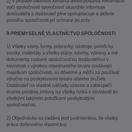
2) V prípade takéhoto konania alebo podania reklamácie
voči spoločnosti spoločnosť okamžite informuje
dodávateľa a dodávateľ plne spolupracuje a aktívne
pomáha spoločnosti pri ochrane jej práv.
9 PRIEMYSELNÉ VLASTNÍCTVO SPOLOČNOSTI
1) Všetky vzory, formy, prípravky, nástroje, pomôcky,
vzorky, materiály a všetky plány, návrhy, výkresy a iné
dokumenty zaslané spoločnosťou dodávateľovi v
súvislosti s výrobou objednaného tovaru zostávajú
majetkom spoločnosti, sú dôverné a môžu sa používať
výlučne na poskytovanie tovaru a/alebo služieb.
Dodávateľ na vlastné náklady uzavrie a zabezpečí
trvanie poistnej zmluvy na všetky riziká v súvislosti so
všetkými takýmito položkami poskytnutými
spoločnosťou.
2) Objednávka sa zadáva pod podmienkou, že všetky
práva duševného vlastníctva: