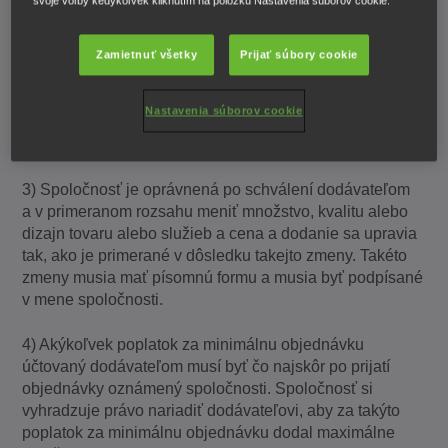
svoje voľby kedykoľvek kliknutím na položku Nastavenia súborov cookie.
tovaru alebo služieb na základe týchto podmienok. Ak
dodávateľ prijme objednávku (buď ústne, písomne, alebo
Zamietnuť všetky
Prijať súbory cookie
začatím plnenia), uzatvorí sa zmluva za týchto
podmienok. Akákoľvek protiponuka dodávateľa bude
platne prijatá len vtedy, ak bude mať písomnú formu
Nastavenia súborov cookie
a bude podpísaná riadne splnomocneným zástupcom
spoločnosti.
3) Spoločnosť je oprávnená po schválení dodávateľom
a v primeranom rozsahu meniť množstvo, kvalitu alebo
dizajn tovaru alebo služieb a cena a dodanie sa upravia
tak, ako je primerané v dôsledku takejto zmeny. Takéto
zmeny musia mať písomnú formu a musia byť podpísané
v mene spoločnosti.
4) Akýkoľvek poplatok za minimálnu objednávku
účtovaný dodávateľom musí byť čo najskôr po prijatí
objednávky oznámený spoločnosti. Spoločnosť si
vyhradzuje právo nariadiť dodávateľovi, aby za takýto
poplatok za minimálnu objednávku dodal maximálne