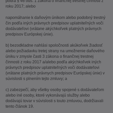
podľa § 46 ods. 1 zákona o finančnej trestnej činnosti z
roku 2017; alebo
napomáhanie k daňovým únikom alebo podobný trestný
čin podľa iných právnych predpisov uplatniteľných voči
dodávateľovi (vrátane akýchkoľvek platných právnych
predpisov Európskej únie).
b) bezodkladne nahlási spoločnosti akúkoľvek žiadosť
alebo požiadavku tretej strany na umožnenie daňového
úniku v zmysle časti 3 zákona o finančnej trestnej
činnosti z roku 2017 a/alebo podľa akýchkoľvek iných
právnych predpisov uplatniteľných voči dodávateľovi
(vrátane platných právnych predpisov Európskej únie) v
súvislosti s plnením tejto zmluvy; a
c) zabezpečí, aby všetky osoby spojené s dodávateľom
alebo iné osoby, ktoré vykonávajú služby alebo
dodávajú tovar v súvislosti s touto zmluvou, dodržiavali
tento článok 19.