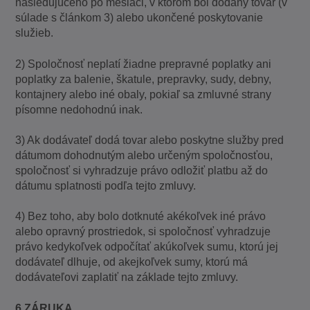
nasledujúceho po mesiaci, v ktorom bol dodaný tovar (v
súlade s článkom 3) alebo ukončené poskytovanie
služieb.
2) Spoločnosť neplatí žiadne prepravné poplatky ani
poplatky za balenie, škatule, prepravky, sudy, debny,
kontajnery alebo iné obaly, pokiaľ sa zmluvné strany
písomne nedohodnú inak.
3) Ak dodávateľ dodá tovar alebo poskytne služby pred
dátumom dohodnutým alebo určeným spoločnosťou,
spoločnosť si vyhradzuje právo odložiť platbu až do
dátumu splatnosti podľa tejto zmluvy.
4) Bez toho, aby bolo dotknuté akékoľvek iné právo
alebo opravný prostriedok, si spoločnosť vyhradzuje
právo kedykoľvek odpočítať akúkoľvek sumu, ktorú jej
dodávateľ dlhuje, od akejkoľvek sumy, ktorú má
dodávateľovi zaplatiť na základe tejto zmluvy.
6 ZÁRUKA