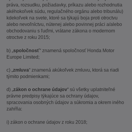
práva, rozsudku, požiadavky, príkazu alebo rozhodnutia
akéhokoľvek súdu, regulačného orgánu alebo tribunálu)
kdekoľvek na svete, ktoré sa týkajú boja proti otroctvu
alebo nevoľníctvu, nútenej alebo povinnej práci a/alebo
obchodovaniu s ľuďmi, vrátane zákona o modernom
otroctve z roku 2015;
b) „
spoločnosť
“ znamená spoločnosť Honda Motor
Europe Limited;
c) „
zmluva
“ znamená akúkoľvek zmluvu, ktorá sa riadi
týmito podmienkami;
d) „
zákon o ochrane údajov
“ sú všetky uplatniteľné
právne predpisy týkajúce sa ochrany údajov,
spracovania osobných údajov a súkromia a okrem iného
zahŕňa:
i) zákon o ochrane údajov z roku 2018;