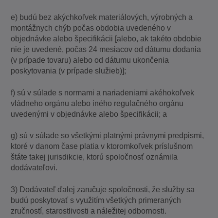
e) budú bez akýchkoľvek materiálových, výrobných a
montážnych chýb počas obdobia uvedeného v
objednávke alebo špecifikácii [alebo, ak takéto obdobie
nie je uvedené, počas 24 mesiacov od dátumu dodania
(v prípade tovaru) alebo od dátumu ukončenia
poskytovania (v prípade služieb)];
f) sú v súlade s normami a nariadeniami akéhokoľvek
vládneho orgánu alebo iného regulačného orgánu
uvedenými v objednávke alebo špecifikácii; a
g) sú v súlade so všetkými platnými právnymi predpismi,
ktoré v danom čase platia v ktoromkoľvek príslušnom
štáte takej jurisdikcie, ktorú spoločnosť oznámila
dodávateľovi.
3) Dodávateľ ďalej zaručuje spoločnosti, že služby sa
budú poskytovať s využitím všetkých primeraných
zručností, starostlivosti a náležitej odbornosti.