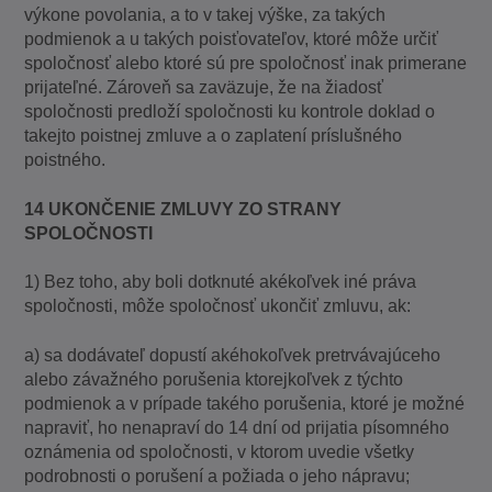
výkone povolania, a to v takej výške, za takých
podmienok a u takých poisťovateľov, ktoré môže určiť
spoločnosť alebo ktoré sú pre spoločnosť inak primerane
prijateľné. Zároveň sa zaväzuje, že na žiadosť
spoločnosti predloží spoločnosti ku kontrole doklad o
takejto poistnej zmluve a o zaplatení príslušného
poistného.
14 UKONČENIE ZMLUVY ZO STRANY
SPOLOČNOSTI
1) Bez toho, aby boli dotknuté akékoľvek iné práva
spoločnosti, môže spoločnosť ukončiť zmluvu, ak:
a) sa dodávateľ dopustí akéhokoľvek pretrvávajúceho
alebo závažného porušenia ktorejkoľvek z týchto
podmienok a v prípade takého porušenia, ktoré je možné
napraviť, ho nenapraví do 14 dní od prijatia písomného
oznámenia od spoločnosti, v ktorom uvedie všetky
podrobnosti o porušení a požiada o jeho nápravu;