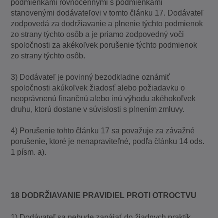
podmienkami rovnocennými s podmienkami
stanovenými dodávateľovi v tomto článku 17. Dodávateľ
zodpovedá za dodržiavanie a plnenie týchto podmienok
zo strany týchto osôb a je priamo zodpovedný voči
spoločnosti za akékoľvek porušenie týchto podmienok
zo strany týchto osôb.
3) Dodávateľ je povinný bezodkladne oznámiť
spoločnosti akúkoľvek žiadosť alebo požiadavku o
neoprávnenú finančnú alebo inú výhodu akéhokoľvek
druhu, ktorú dostane v súvislosti s plnením zmluvy.
4) Porušenie tohto článku 17 sa považuje za závažné
porušenie, ktoré je nenapraviteľné, podľa článku 14 ods.
1 písm. a).
18 DODRŽIAVANIE PRAVIDIEL PROTI OTROCTVU
1) Dodávateľ sa nebude zapájať do žiadnych praktík,