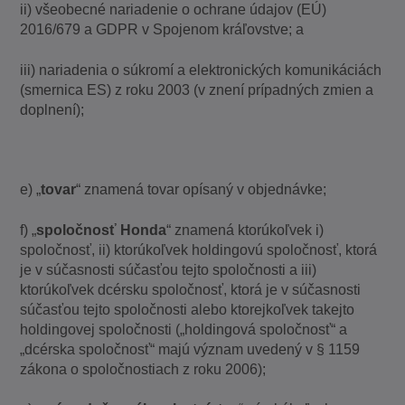
ii) všeobecné nariadenie o ochrane údajov (EÚ)
2016/679 a GDPR v Spojenom kráľovstve; a
iii) nariadenia o súkromí a elektronických komunikáciách
(smernica ES) z roku 2003 (v znení prípadných zmien a
doplnení);
e) „
tovar
“ znamená tovar opísaný v objednávke;
f) „
spoločnosť Honda
“ znamená ktorúkoľvek i)
spoločnosť, ii) ktorúkoľvek holdingovú spoločnosť, ktorá
je v súčasnosti súčasťou tejto spoločnosti a iii)
ktorúkoľvek dcérsku spoločnosť, ktorá je v súčasnosti
súčasťou tejto spoločnosti alebo ktorejkoľvek takejto
holdingovej spoločnosti („holdingová spoločnosť“ a
„dcérska spoločnosť“ majú význam uvedený v § 1159
zákona o spoločnostiach z roku 2006);