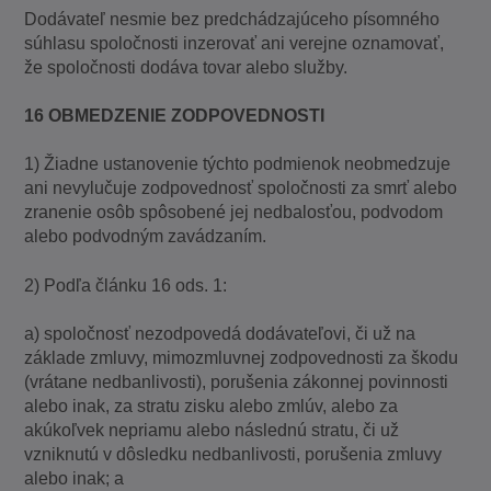
Dodávateľ nesmie bez predchádzajúceho písomného
súhlasu spoločnosti inzerovať ani verejne oznamovať,
že spoločnosti dodáva tovar alebo služby.
16 OBMEDZENIE ZODPOVEDNOSTI
1) Žiadne ustanovenie týchto podmienok neobmedzuje
ani nevylučuje zodpovednosť spoločnosti za smrť alebo
zranenie osôb spôsobené jej nedbalosťou, podvodom
alebo podvodným zavádzaním.
2) Podľa článku 16 ods. 1:
a) spoločnosť nezodpovedá dodávateľovi, či už na
základe zmluvy, mimozmluvnej zodpovednosti za škodu
(vrátane nedbanlivosti), porušenia zákonnej povinnosti
alebo inak, za stratu zisku alebo zmlúv, alebo za
akúkoľvek nepriamu alebo následnú stratu, či už
vzniknutú v dôsledku nedbanlivosti, porušenia zmluvy
alebo inak; a