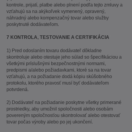
kontrole, prijatí, platbe alebo plnení podľa tejto zmluvy a
vzťahujú sa na akýkoľvek vymenený, opravený,
náhradný alebo kompenzačný tovar alebo služby
poskytnuté dodávateľom.
7 KONTROLA, TESTOVANIE A CERTIFIKÁCIA
1) Pred odoslaním tovaru dodávateľ dôkladne
skontroluje alebo otestuje jeho súlad so špecifikáciou a
všetkými príslušnými bezpečnostnými normami,
predpismi a/alebo požiadavkami, ktoré sa na tovar
vzťahujú, a na požiadanie dodá kópiu skúšobného
protokolu, ktorého pravosť musí byť dodávateľom
potvrdená.
2) Dodávateľ na požiadanie poskytne všetky primerané
prostriedky, aby umožnil spoločnosti alebo osobám
povereným spoločnosťou skontrolovať alebo otestovať
tovar počas výroby alebo po jej ukončení.