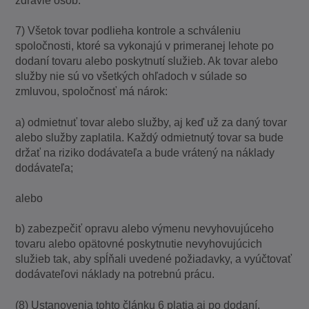
zdravie osôb.
7) Všetok tovar podlieha kontrole a schváleniu
spoločnosti, ktoré sa vykonajú v primeranej lehote po
dodaní tovaru alebo poskytnutí služieb. Ak tovar alebo
služby nie sú vo všetkých ohľadoch v súlade so
zmluvou, spoločnosť má nárok:
a) odmietnuť tovar alebo služby, aj keď už za daný tovar
alebo služby zaplatila. Každý odmietnutý tovar sa bude
držať na riziko dodávateľa a bude vrátený na náklady
dodávateľa;
alebo
b) zabezpečiť opravu alebo výmenu nevyhovujúceho
tovaru alebo opätovné poskytnutie nevyhovujúcich
služieb tak, aby spĺňali uvedené požiadavky, a vyúčtovať
dodávateľovi náklady na potrebnú prácu.
(8) Ustanovenia tohto článku 6 platia aj po dodaní,