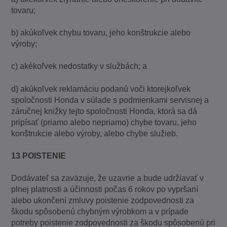
tovaru;
b) akúkoľvek chybu tovaru, jeho konštrukcie alebo
výroby;
c) akékoľvek nedostatky v službách; a
d) akúkoľvek reklamáciu podanú voči ktorejkoľvek
spoločnosti Honda v súlade s podmienkami servisnej a
záručnej knižky tejto spoločnosti Honda, ktorá sa dá
pripísať (priamo alebo nepriamo) chybe tovaru, jeho
konštrukcie alebo výroby, alebo chybe služieb.
13 POISTENIE
Dodávateľ sa zaväzuje, že uzavrie a bude udržiavať v
plnej platnosti a účinnosti počas 6 rokov po vypršaní
alebo ukončení zmluvy poistenie zodpovednosti za
škodu spôsobenú chybným výrobkom a v prípade
potreby poistenie zodpovednosti za škodu spôsobenú pri