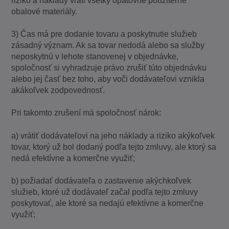
riziko a náklady vráti všetky opätovne použiteľné
obalové materiály.
3) Čas má pre dodanie tovaru a poskytnutie služieb
zásadný význam. Ak sa tovar nedodá alebo sa služby
neposkytnú v lehote stanovenej v objednávke,
spoločnosť si vyhradzuje právo zrušiť túto objednávku
alebo jej časť bez toho, aby voči dodávateľovi vznikla
akákoľvek zodpovednosť.
Pri takomto zrušení má spoločnosť nárok:
a) vrátiť dodávateľovi na jeho náklady a riziko akýkoľvek
tovar, ktorý už bol dodaný podľa tejto zmluvy, ale ktorý sa
nedá efektívne a komerčne využiť;
b) požiadať dodávateľa o zastavenie akýchkoľvek
služieb, ktoré už dodávateľ začal podľa tejto zmluvy
poskytovať, ale ktoré sa nedajú efektívne a komerčne
využiť;