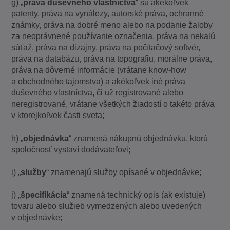
g) „
práva duševného vlastníctva
“ sú akékoľvek
patenty, práva na vynálezy, autorské práva, ochranné
známky, práva na dobré meno alebo na podanie žaloby
za neoprávnené používanie označenia, práva na nekalú
súťaž, práva na dizajny, práva na počítačový softvér,
práva na databázu, práva na topografiu, morálne práva,
práva na dôverné informácie (vrátane know-how
a obchodného tajomstva) a akékoľvek iné práva
duševného vlastníctva, či už registrované alebo
neregistrované, vrátane všetkých žiadostí o takéto práva
v ktorejkoľvek časti sveta;
h) „
objednávka
“ znamená nákupnú objednávku, ktorú
spoločnosť vystaví dodávateľovi;
i) „
služby
“ znamenajú služby opísané v objednávke;
j) „
špecifikácia
“ znamená technický opis (ak existuje)
tovaru alebo služieb vymedzených alebo uvedených
v objednávke;