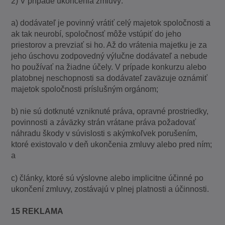
2) V prípade ukončenia zmluvy:
a) dodávateľ je povinný vrátiť celý majetok spoločnosti a
ak tak neurobí, spoločnosť môže vstúpiť do jeho
priestorov a prevziať si ho. Až do vrátenia majetku je za
jeho úschovu zodpovedný výlučne dodávateľ a nebude
ho používať na žiadne účely. V prípade konkurzu alebo
platobnej neschopnosti sa dodávateľ zaväzuje oznámiť
majetok spoločnosti príslušným orgánom;
b) nie sú dotknuté vzniknuté práva, opravné prostriedky,
povinnosti a záväzky strán vrátane práva požadovať
náhradu škody v súvislosti s akýmkoľvek porušením,
ktoré existovalo v deň ukončenia zmluvy alebo pred ním;
a
c) články, ktoré sú výslovne alebo implicitne účinné po
ukončení zmluvy, zostávajú v plnej platnosti a účinnosti.
15 REKLAMA