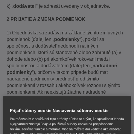
k) „
dodávateľ
“ je adresát uvedený v objednávke.
2 PRIJATIE A ZMENA PODMIENOK
1) Objednávka sa zadáva na základe týchto zmluvných
podmienok (ďalej len „
podmienky
“), pokiaľ sa
spoločnosť a dodávateľ nedohodli na iných
podmienkach, ktoré sú stanovené alebo zahrnuté (a) v
dohode alebo (b) pri akomkoľvek rokovaní medzi
spoločnosťou a dodávateľom (ďalej len „
nadradené
podmienky
“), pričom v takom prípade budú mať
nadradené podmienky prednosť pred týmito
podmienkami v rozsahu akéhokoľvek rozporu s týmito
podmienkami. Ak neexistujú žiadne nadradené
podmienky, potom podľa ustanovení článku 2 ods. 3 a 5
nebude žiadna zmena týchto podmienok účinná, pokiaľ
Prijať súbory cookie Nastavenia súborov cookie
nebude v písomnej forme a podpísaná spoločnosťou aj
dodávateľom alebo v ich mene.
Pokračovaním v používaní tejto stránky súhlasíte s tým, že spoločnosť Honda
a jej partneri zbierajú údaje a používajú súbory cookie na prispôsobenie
reklám, sociálne funkcie a meranie. Viac sa môžete dozvedieť a aktualizovať
2) Objednávka predstavuje ponuku spoločnosti na nákup