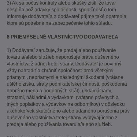
3) Ak sa počas kontroly alebo skúšky zistí, že tovar
nespĺňa požiadavky spoločnosti, spoločnosť o tom
informuje dodávateľa a dodávateľ prijme také opatrenia,
ktoré sú potrebné na zabezpečenie tohto súladu.
8 PRIEMYSELNÉ VLASTNÍCTVO DODÁVATEĽA
1) Dodávateľ zaručuje, že predaj alebo používanie
tovaru a/alebo služieb neporušuje práva duševného
vlastníctva žiadnej tretej strany. Dodávateľ je povinný
vždy nahradiť a chrániť spoločnosť pred všetkými
priamymi, nepriamymi a následnými škodami (vrátane
ušlého zisku, straty podnikateľskej činnosti, poškodenia
dobrého mena a podobných strát), reklamáciami,
stratami, nákladmi a výdavkami (vrátane právnych a
iných poplatkov a výdavkov na odborníkov) v dôsledku
akéhokoľvek skutočného alebo údajného porušenia práv
duševného vlastníctva tretej strany vyplývajúceho z
predaja alebo používania tovaru a/alebo služieb.