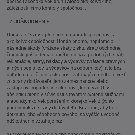
operácií akéhokoľvek druhu alebo akejkoľvek inej
záležitosti mimo kontroly spoločnosti.
12 ODŠKODNENIE
Dodávateľ vždy v plnej miere nahradí spoločnosti a
akejkoľvek spoločnosti Honda priame, nepriame a
následné škody (vrátane straty zisku, straty obchodnej
činnosti, poškodenia dobrého mena a podobných strát),
reklamácie, straty, náklady a výdavky (vrátane právnych
a iných poplatkov a výdavkov na odborníkov), a to bez
ohľadu na to, či ide o okolnosti zahŕňajúce nedbanlivosť
zo strany dodávateľa, jeho zamestnancov alebo
zástupcov, prípadne iné okolnosti, ktoré vznikli v
dôsledku alebo v súvislosti s tovarom a/alebo službami
alebo akýmkoľvek porušením ktorejkoľvek z týchto
podmienok zo strany dodávateľa. Bez toho, aby bola
dotknutá jeho všeobecná povaha, sa vyššie uvedené
odškodnenie vzťahuje na:
a) akékoľvek zlyhanie alebo oneskorenie pri dodávke